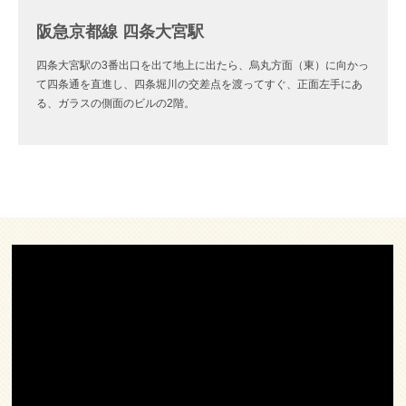
阪急京都線 四条大宮駅
四条大宮駅の3番出口を出て地上に出たら、烏丸方面（東）に向かっ
て四条通を直進し、四条堀川の交差点を渡ってすぐ、正面左手にあ
る、ガラスの側面のビルの2階。