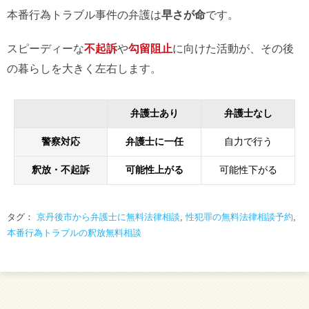
本番行為トラブル事件の弁護は
早さが命
です。
スピーディーな
不起訴
や
勾留阻止
に向けた活動が、その後
の暮らしを大きく左右します。
弁護士あり
弁護士なし
警察対応
弁護士に一任
自力で行う
釈放・不起訴
可能性上がる
可能性下がる
タグ：
京丹後市から弁護士に無料法律相談
,
性犯罪の無料法律相談予約
,
本番行為トラブルの釈放無料相談