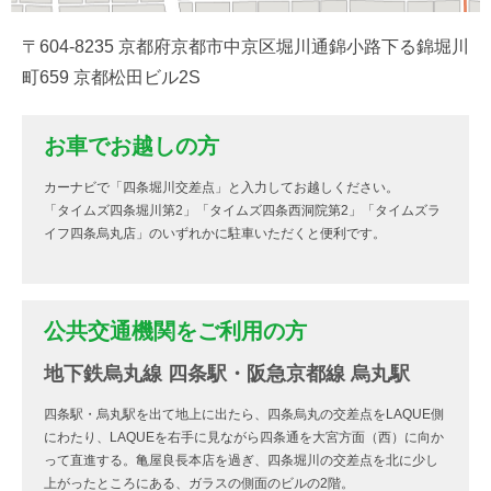
〒604-8235 京都府京都市中京区堀川通錦小路下る錦堀川
町659 京都松田ビル2S
お車でお越しの方
カーナビで「四条堀川交差点」と入力してお越しください。
「タイムズ四条堀川第2」「タイムズ四条西洞院第2」「タイムズラ
イフ四条烏丸店」のいずれかに駐車いただくと便利です。
公共交通機関をご利用の方
地下鉄烏丸線 四条駅・阪急京都線 烏丸駅
四条駅・烏丸駅を出て地上に出たら、四条烏丸の交差点をLAQUE側
にわたり、LAQUEを右手に見ながら四条通を大宮方面（西）に向か
って直進する。亀屋良長本店を過ぎ、四条堀川の交差点を北に少し
上がったところにある、ガラスの側面のビルの2階。