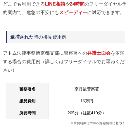
どこでも利用できる
LINE相談
や
24時間
のフリーダイヤル予
約案内で、危急の不安にも
スピーディー
に対応できます。
逮捕された
時の接見費用例
アトム法律事務所京都支部に警察署への
弁護士面会
を依頼
する場合の費用例（詳しくはフリーダイヤルでお尋ねくだ
さい）
警察署名
京丹後警察署
接見費用
16万円
所要時間
205分（往復410分）
※所要時間はYahoo!路線情報に基づく