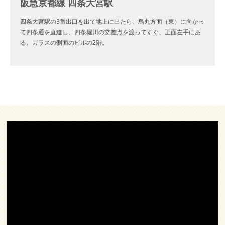
阪急京都線 四条大宮駅
四条大宮駅の3番出口を出て地上に出たら、烏丸方面（東）に向かっ
て四条通を直進し、四条堀川の交差点を渡ってすぐ、正面左手にあ
る、ガラスの側面のビルの2階。