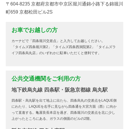
〒604-8235 京都府京都市中京区堀川通錦小路下る錦堀川
町659 京都松田ビル2S
お車でお越しの方
カーナビで「四条堀川交差点」と入力してお越しください。
「タイムズ四条堀川第2」「タイムズ四条西洞院第2」「タイムズラ
イフ四条烏丸店」のいずれかに駐車いただくと便利です。
公共交通機関をご利用の方
地下鉄烏丸線 四条駅・阪急京都線 烏丸駅
四条駅・烏丸駅を出て地上に出たら、四条烏丸の交差点をLAQUE側
にわたり、LAQUEを右手に見ながら四条通を大宮方面（西）に向か
って直進する。亀屋良長本店を過ぎ、四条堀川の交差点を北に少し
上がったところにある、ガラスの側面のビルの2階。