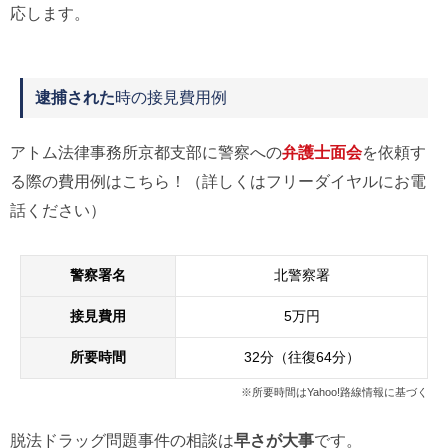
応します。
逮捕された
時の接見費用例
アトム法律事務所京都支部に警察への
弁護士面会
を依頼す
る際の費用例はこちら！（詳しくはフリーダイヤルにお電
話ください）
警察署名
北警察署
接見費用
5万円
所要時間
32分（往復64分）
※所要時間はYahoo!路線情報に基づく
脱法ドラッグ問題事件の相談は
早さが大事
です。