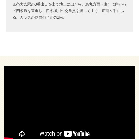
四条大宮駅の3番出口を出て地上に出たら、烏丸方面（東）に向かっ
て四条通を直進し、四条堀川の交差点を渡ってすぐ、正面左手にあ
る、ガラスの側面のビルの2階。