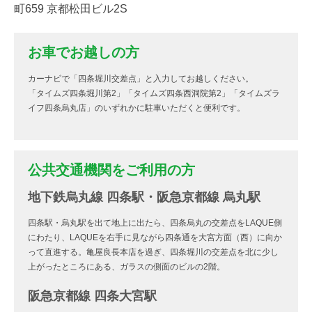
町659 京都松田ビル2S
お車でお越しの方
カーナビで「四条堀川交差点」と入力してお越しください。
「タイムズ四条堀川第2」「タイムズ四条西洞院第2」「タイムズラ
イフ四条烏丸店」のいずれかに駐車いただくと便利です。
公共交通機関をご利用の方
地下鉄烏丸線 四条駅・阪急京都線 烏丸駅
四条駅・烏丸駅を出て地上に出たら、四条烏丸の交差点をLAQUE側
にわたり、LAQUEを右手に見ながら四条通を大宮方面（西）に向か
って直進する。亀屋良長本店を過ぎ、四条堀川の交差点を北に少し
上がったところにある、ガラスの側面のビルの2階。
阪急京都線 四条大宮駅