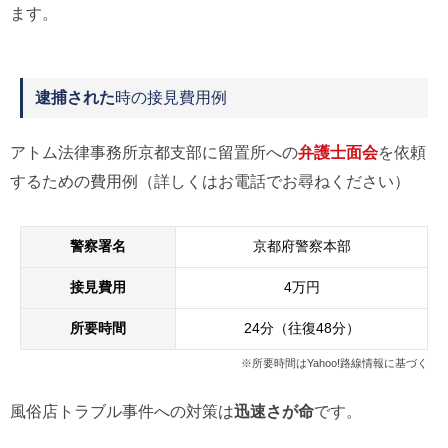
ます。
逮捕された
時の接見費用例
アトム法律事務所京都支部に留置所への
弁護士面会
を依頼
するための費用例（詳しくはお電話でお尋ねください）
警察署名
京都府警察本部
接見費用
4万円
所要時間
24分（往復48分）
※所要時間はYahoo!路線情報に基づく
風俗店トラブル事件への対策は
迅速さが命
です。