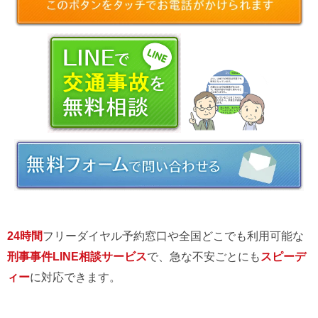
24時間
フリーダイヤル予約窓口や全国どこでも利用可能な
刑事事件LINE相談サービス
で、急な不安ごとにも
スピーデ
ィー
に対応できます。