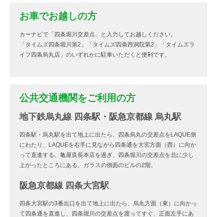
お車でお越しの方
カーナビで「四条堀川交差点」と入力してお越しください。
「タイムズ四条堀川第2」「タイムズ四条西洞院第2」「タイムズラ
イフ四条烏丸店」のいずれかに駐車いただくと便利です。
公共交通機関をご利用の方
地下鉄烏丸線 四条駅・阪急京都線 烏丸駅
四条駅・烏丸駅を出て地上に出たら、四条烏丸の交差点をLAQUE側
にわたり、LAQUEを右手に見ながら四条通を大宮方面（西）に向か
って直進する。亀屋良長本店を過ぎ、四条堀川の交差点を北に少し
上がったところにある、ガラスの側面のビルの2階。
阪急京都線 四条大宮駅
四条大宮駅の3番出口を出て地上に出たら、烏丸方面（東）に向かっ
て四条通を直進し、四条堀川の交差点を渡ってすぐ、正面左手にあ