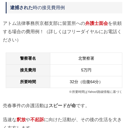
逮捕された
時の接見費用例
アトム法律事務所京都支部に留置所への
弁護士面会
を依頼
する場合の費用例！（詳しくはフリーダイヤルにお電話く
ださい）
警察署名
北警察署
接見費用
5万円
所要時間
32分（往復64分）
※所要時間はYahoo!路線情報に基づく
売春事件の弁護活動は
スピードが命
です。
迅速な
釈放
や
不起訴
に向けた活動が、その後の生活を大き
く左右します。