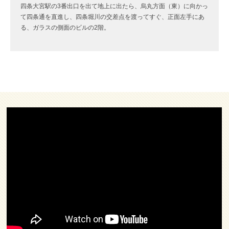
四条大宮駅の3番出口を出て地上に出たら、烏丸方面（東）に向かっ
て四条通を直進し、四条堀川の交差点を渡ってすぐ、正面左手にあ
る、ガラスの側面のビルの2階。