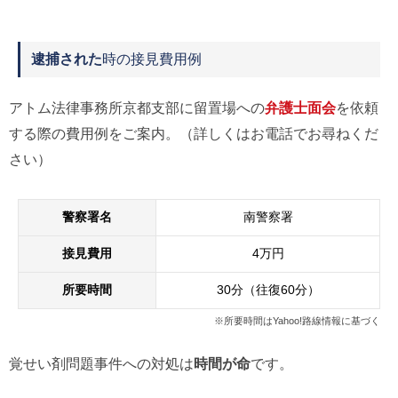
逮捕された
時の接見費用例
アトム法律事務所京都支部に留置場への
弁護士面会
を依頼
する際の費用例をご案内。（詳しくはお電話でお尋ねくだ
さい）
警察署名
南警察署
接見費用
4万円
所要時間
30分（往復60分）
※所要時間はYahoo!路線情報に基づく
覚せい剤問題事件への対処は
時間が命
です。