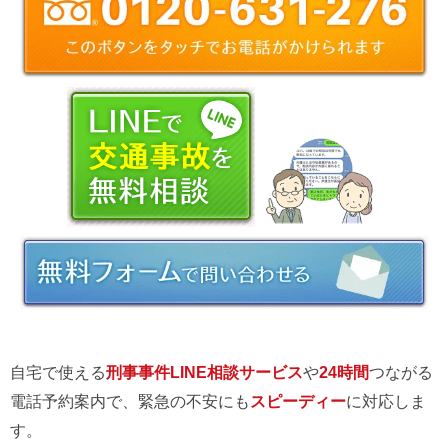
自宅で使える
刑事事件LINE相談サービス
や
24時間
つながる
電話予約案内で、緊急の不安にも
スピーディー
に対応しま
す。