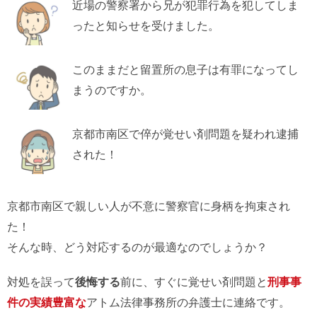
近場の警察署から兄が犯罪行為を犯してしま
ったと知らせを受けました。
このままだと留置所の息子は有罪になってし
まうのですか。
京都市南区で倅が覚せい剤問題を疑われ逮捕
された！
京都市南区で親しい人が不意に警察官に身柄を拘束され
た！
そんな時、どう対応するのが最適なのでしょうか？
対処を誤って
後悔する
前に、すぐに覚せい剤問題と
刑事事
件の実績豊富な
アトム法律事務所の弁護士に連絡です。