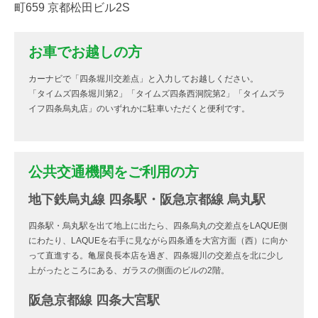
町659 京都松田ビル2S
お車でお越しの方
カーナビで「四条堀川交差点」と入力してお越しください。
「タイムズ四条堀川第2」「タイムズ四条西洞院第2」「タイムズラ
イフ四条烏丸店」のいずれかに駐車いただくと便利です。
公共交通機関をご利用の方
地下鉄烏丸線 四条駅・阪急京都線 烏丸駅
四条駅・烏丸駅を出て地上に出たら、四条烏丸の交差点をLAQUE側
にわたり、LAQUEを右手に見ながら四条通を大宮方面（西）に向か
って直進する。亀屋良長本店を過ぎ、四条堀川の交差点を北に少し
上がったところにある、ガラスの側面のビルの2階。
阪急京都線 四条大宮駅