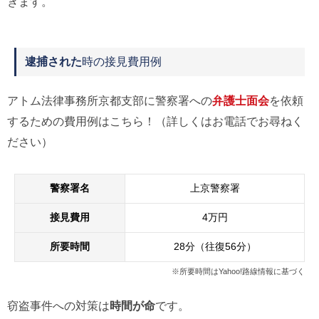
きます。
逮捕された
時の接見費用例
アトム法律事務所京都支部に警察署への
弁護士面会
を依頼
するための費用例はこちら！（詳しくはお電話でお尋ねく
ださい）
警察署名
上京警察署
接見費用
4万円
所要時間
28分（往復56分）
※所要時間はYahoo!路線情報に基づく
窃盗事件への対策は
時間が命
です。