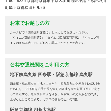
〒604-8235 京都府京都市中京区堀川通錦小路下る錦堀川
町659 京都松田ビル2S
お車でお越しの方
カーナビで「四条堀川交差点」と入力してお越しください。
「タイムズ四条堀川第2」「タイムズ四条西洞院第2」「タイムズラ
イフ四条烏丸店」のいずれかに駐車いただくと便利です。
公共交通機関をご利用の方
地下鉄烏丸線 四条駅・阪急京都線 烏丸駅
四条駅・烏丸駅を出て地上に出たら、四条烏丸の交差点をLAQUE側
にわたり、LAQUEを右手に見ながら四条通を大宮方面（西）に向か
って直進する。亀屋良長本店を過ぎ、四条堀川の交差点を北に少し
上がったところにある、ガラスの側面のビルの2階。
阪急京都線 四条大宮駅