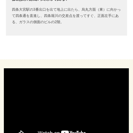
四条大宮駅の3番出口を出て地上に出たら、烏丸方面（東）に向かっ
て四条通を直進し、四条堀川の交差点を渡ってすぐ、正面左手にあ
る、ガラスの側面のビルの2階。