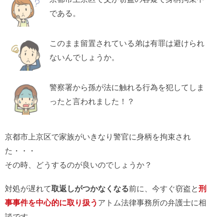
である。
このまま留置されている弟は有罪は避けられ
ないんでしょうか。
警察署から孫が法に触れる行為を犯してしま
ったと言われました！？
京都市上京区で家族がいきなり警官に身柄を拘束され
た・・・
その時、どうするのが良いのでしょうか？
対処が遅れて
取返しがつかなくなる
前に、今すぐ窃盗と
刑
事事件を中心的に取り扱う
アトム法律事務所の弁護士に相
談です。