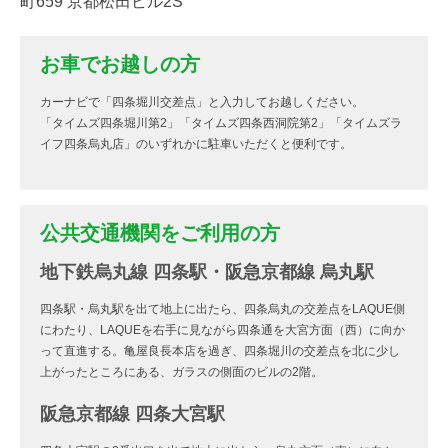
町659 京都松田ビル2S
お車でお越しの方
カーナビで「四条堀川交差点」と入力してお越しください。
「タイムズ四条堀川第2」「タイムズ四条西洞院第2」「タイムズラ
イフ四条烏丸店」のいずれかに駐車いただくと便利です。
公共交通機関をご利用の方
地下鉄烏丸線 四条駅・阪急京都線 烏丸駅
四条駅・烏丸駅を出て地上に出たら、四条烏丸の交差点をLAQUE側
にわたり、LAQUEを右手に見ながら四条通を大宮方面（西）に向か
って直進する。亀屋良長本店を過ぎ、四条堀川の交差点を北に少し
上がったところにある、ガラスの側面のビルの2階。
阪急京都線 四条大宮駅