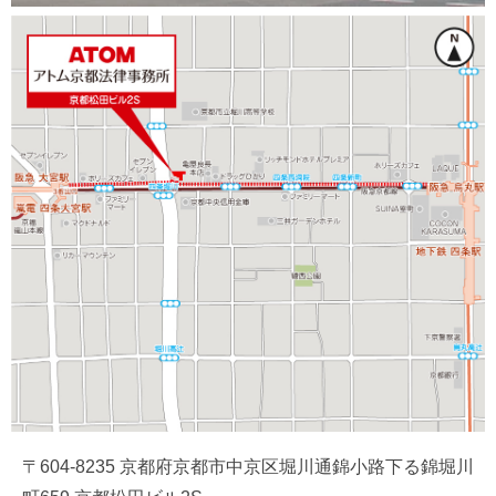
〒604-8235 京都府京都市中京区堀川通錦小路下る錦堀川