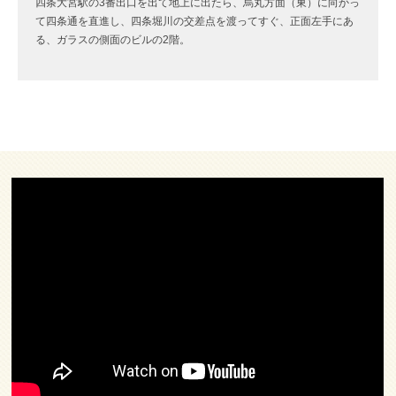
四条大宮駅の3番出口を出て地上に出たら、烏丸方面（東）に向かっ
て四条通を直進し、四条堀川の交差点を渡ってすぐ、正面左手にあ
る、ガラスの側面のビルの2階。