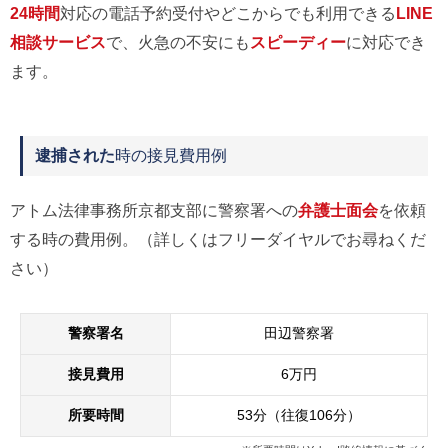
24時間
対応の電話予約受付やどこからでも利用できる
LINE
相談サービス
で、火急の不安にも
スピーディー
に対応でき
ます。
逮捕された
時の接見費用例
アトム法律事務所京都支部に警察署への
弁護士面会
を依頼
する時の費用例。（詳しくはフリーダイヤルでお尋ねくだ
さい）
警察署名
田辺警察署
接見費用
6万円
所要時間
53分（往復106分）