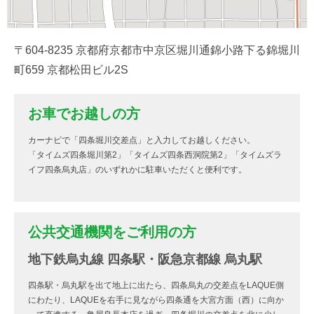
〒604-8235 京都府京都市中京区堀川通錦小路下る錦堀川
町659 京都松田ビル2S
お車でお越しの方
カーナビで「四条堀川交差点」と入力してお越しください。
「タイムズ四条堀川第2」「タイムズ四条西洞院第2」「タイムズラ
イフ四条烏丸店」のいずれかに駐車いただくと便利です。
公共交通機関をご利用の方
地下鉄烏丸線 四条駅・阪急京都線 烏丸駅
四条駅・烏丸駅を出て地上に出たら、四条烏丸の交差点をLAQUE側
にわたり、LAQUEを右手に見ながら四条通を大宮方面（西）に向か