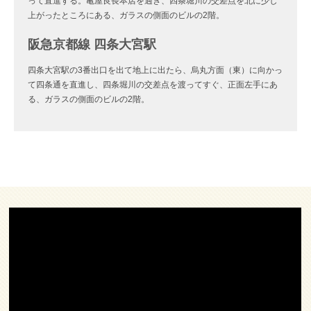
って直進する。亀屋良長本店を過ぎ、四条堀川の交差点を北に少し
上がったところにある、ガラスの側面のビルの2階。
阪急京都線 四条大宮駅
四条大宮駅の3番出口を出て地上に出たら、烏丸方面（東）に向かっ
て四条通を直進し、四条堀川の交差点を渡ってすぐ、正面左手にあ
る、ガラスの側面のビルの2階。