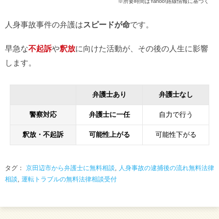
※所要時間はYahoo!路線情報に基づく
人身事故事件の弁護は
スピードが命
です。
早急な
不起訴
や
釈放
に向けた活動が、その後の人生に影響
します。
弁護士あり
弁護士なし
警察対応
弁護士に一任
自力で行う
釈放・不起訴
可能性上がる
可能性下がる
タグ：
京田辺市から弁護士に無料相談
,
人身事故の逮捕後の流れ無料法律
相談
,
運転トラブルの無料法律相談受付