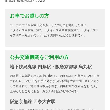
町659 京都松田ビル2S
お車でお越しの方
カーナビで「四条堀川交差点」と入力してお越しください。
「タイムズ四条堀川第2」「タイムズ四条西洞院第2」「タイムズラ
イフ四条烏丸店」のいずれかに駐車いただくと便利です。
公共交通機関をご利用の方
地下鉄烏丸線 四条駅・阪急京都線 烏丸駅
四条駅・烏丸駅を出て地上に出たら、四条烏丸の交差点をLAQUE側
にわたり、LAQUEを右手に見ながら四条通を大宮方面（西）に向か
って直進する。亀屋良長本店を過ぎ、四条堀川の交差点を北に少し
上がったところにある、ガラスの側面のビルの2階。
阪急京都線 四条大宮駅