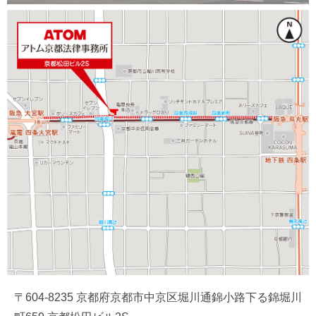
〒604-8235 京都府京都市中京区堀川通錦小路下る錦堀川