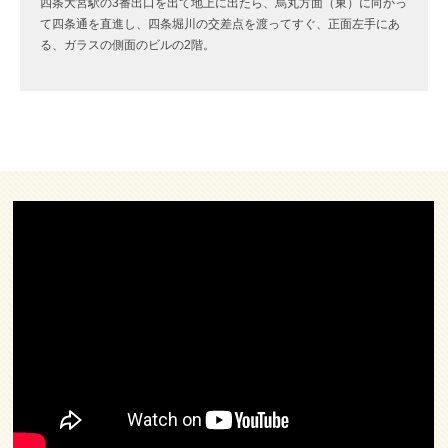
四条大宮駅の3番出口を出て地上に出たら、烏丸方面（東）に向かっ
て四条通を直進し、四条堀川の交差点を渡ってすぐ、正面左手にあ
る、ガラスの側面のビルの2階。