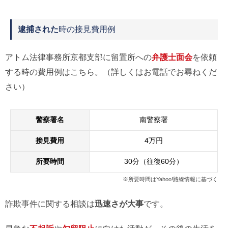
逮捕された
時の接見費用例
アトム法律事務所京都支部に留置所への
弁護士面会
を依頼
する時の費用例はこちら。（詳しくはお電話でお尋ねくだ
さい）
警察署名
南警察署
接見費用
4万円
所要時間
30分（往復60分）
※所要時間はYahoo!路線情報に基づく
詐欺事件に関する相談は
迅速さが大事
です。