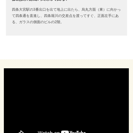
四条大宮駅の3番出口を出て地上に出たら、烏丸方面（東）に向かっ
て四条通を直進し、四条堀川の交差点を渡ってすぐ、正面左手にあ
る、ガラスの側面のビルの2階。