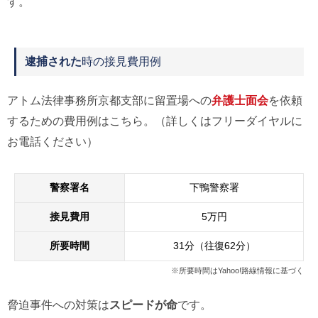
す。
逮捕された
時の接見費用例
アトム法律事務所京都支部に留置場への
弁護士面会
を依頼
するための費用例はこちら。（詳しくはフリーダイヤルに
お電話ください）
警察署名
下鴨警察署
接見費用
5万円
所要時間
31分（往復62分）
※所要時間はYahoo!路線情報に基づく
脅迫事件への対策は
スピードが命
です。