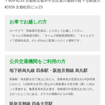
〒604-8235 京都府京都市中京区堀川通錦小路下る錦堀川
町659 京都松田ビル2S
お車でお越しの方
カーナビで「四条堀川交差点」と入力してお越しください。
「タイムズ四条堀川第2」「タイムズ四条西洞院第2」「タイムズラ
イフ四条烏丸店」のいずれかに駐車いただくと便利です。
公共交通機関をご利用の方
地下鉄烏丸線 四条駅・阪急京都線 烏丸駅
四条駅・烏丸駅を出て地上に出たら、四条烏丸の交差点をLAQUE側
にわたり、LAQUEを右手に見ながら四条通を大宮方面（西）に向か
って直進する。亀屋良長本店を過ぎ、四条堀川の交差点を北に少し
上がったところにある、ガラスの側面のビルの2階。
阪急京都線 四条大宮駅