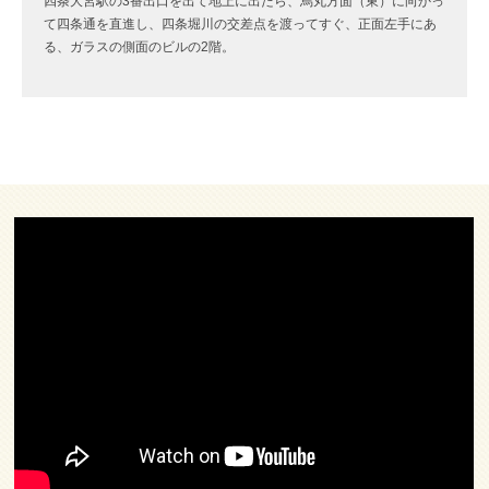
四条大宮駅の3番出口を出て地上に出たら、烏丸方面（東）に向かっ
て四条通を直進し、四条堀川の交差点を渡ってすぐ、正面左手にあ
る、ガラスの側面のビルの2階。