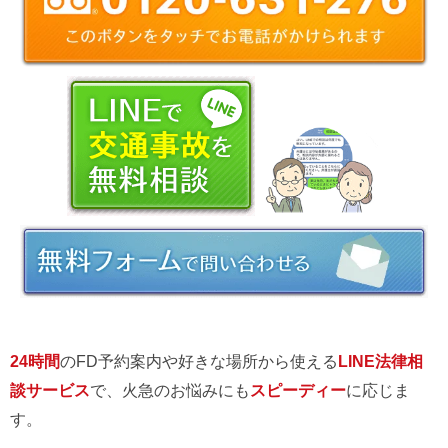
24時間
のFD予約案内や好きな場所から使える
LINE法律相
談サービス
で、火急のお悩みにも
スピーディー
に応じま
す。