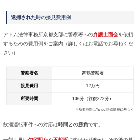
逮捕された
時の接見費用例
アトム法律事務所京都支部に警察署への
弁護士面会
を依頼
するための費用例をご案内（詳しくはお電話でお尋ねくだ
さい）
警察署名
舞鶴警察署
接見費用
12万円
所要時間
136分（往復272分）
※所要時間はYahoo!路線情報に基づく
飲酒運転事件への対応は
時間との勝負
です。
一刻も早い
勾留阻止
や
不起訴
に向けた活動が、その後の暮