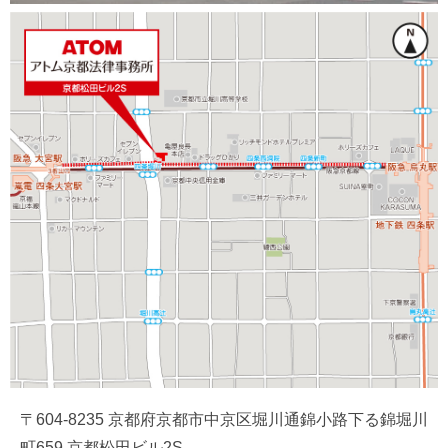
〒604-8235 京都府京都市中京区堀川通錦小路下る錦堀川
町659 京都松田ビル2S