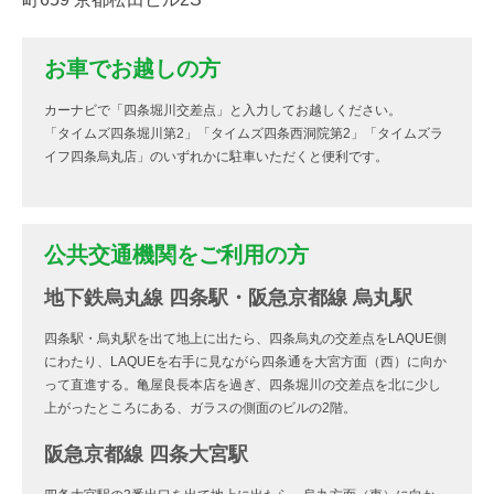
お車でお越しの方
カーナビで「四条堀川交差点」と入力してお越しください。
「タイムズ四条堀川第2」「タイムズ四条西洞院第2」「タイムズラ
イフ四条烏丸店」のいずれかに駐車いただくと便利です。
公共交通機関をご利用の方
地下鉄烏丸線 四条駅・阪急京都線 烏丸駅
四条駅・烏丸駅を出て地上に出たら、四条烏丸の交差点をLAQUE側
にわたり、LAQUEを右手に見ながら四条通を大宮方面（西）に向か
って直進する。亀屋良長本店を過ぎ、四条堀川の交差点を北に少し
上がったところにある、ガラスの側面のビルの2階。
阪急京都線 四条大宮駅