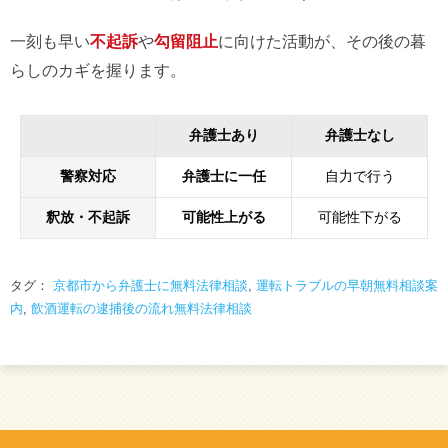
一刻も早い
不起訴
や
勾留阻止
に向けた活動が、その後の暮
らしのカギを握ります。
弁護士あり
弁護士なし
警察対応
弁護士に一任
自力で行う
釈放・不起訴
可能性上がる
可能性下がる
タグ：
京都市から弁護士に無料法律相談
,
運転トラブルの早朝無料相談案
内
,
飲酒運転の逮捕後の流れ無料法律相談