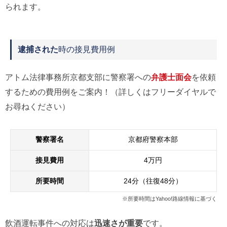
られます。
逮捕された
時の接見費用例
アトム法律事務所京都支部に警察署への
弁護士面会
を依頼
するための費用例をご案内！（詳しくはフリーダイヤルで
お尋ねください）
警察署名
京都府警察本部
接見費用
4万円
所要時間
24分（往復48分）
※所要時間はYahoo!路線情報に基づく
飲酒運転事件への対応は
迅速さが重要
です。