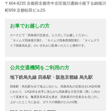
〒604-8235 京都府京都市中京区堀川通錦小路下る錦堀川
町659 京都松田ビル2S
お車でお越しの方
カーナビで「四条堀川交差点」と入力してお越しください。
「タイムズ四条堀川第2」「タイムズ四条西洞院第2」「タイムズラ
イフ四条烏丸店」のいずれかに駐車いただくと便利です。
公共交通機関をご利用の方
地下鉄烏丸線 四条駅・阪急京都線 烏丸駅
四条駅・烏丸駅を出て地上に出たら、四条烏丸の交差点をLAQUE側
にわたり、LAQUEを右手に見ながら四条通を大宮方面（西）に向か
って直進する。亀屋良長本店を過ぎ、四条堀川の交差点を北に少し
上がったところにある、ガラスの側面のビルの2階。