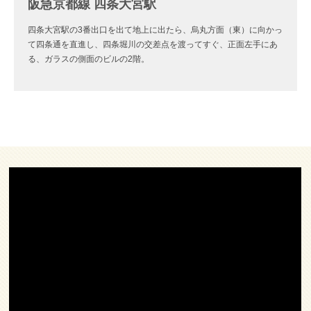
阪急京都線 四条大宮駅
四条大宮駅の3番出口を出て地上に出たら、烏丸方面（東）に向かっ
て四条通を直進し、四条堀川の交差点を渡ってすぐ、正面左手にあ
る、ガラスの側面のビルの2階。