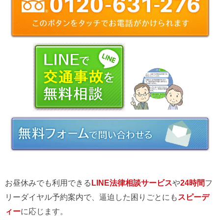
お昼休みでも利用できる
LINE法律相談サービス
や
24時間
フ
リーダイヤル予約案内で、逼迫した困りごとにも
スピーデ
ィー
に応じます。