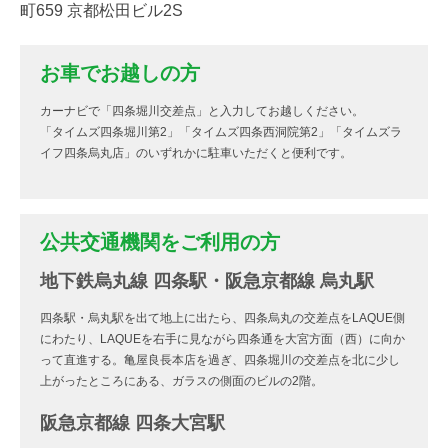
町659 京都松田ビル2S
お車でお越しの方
カーナビで「四条堀川交差点」と入力してお越しください。
「タイムズ四条堀川第2」「タイムズ四条西洞院第2」「タイムズラ
イフ四条烏丸店」のいずれかに駐車いただくと便利です。
公共交通機関をご利用の方
地下鉄烏丸線 四条駅・阪急京都線 烏丸駅
四条駅・烏丸駅を出て地上に出たら、四条烏丸の交差点をLAQUE側
にわたり、LAQUEを右手に見ながら四条通を大宮方面（西）に向か
って直進する。亀屋良長本店を過ぎ、四条堀川の交差点を北に少し
上がったところにある、ガラスの側面のビルの2階。
阪急京都線 四条大宮駅