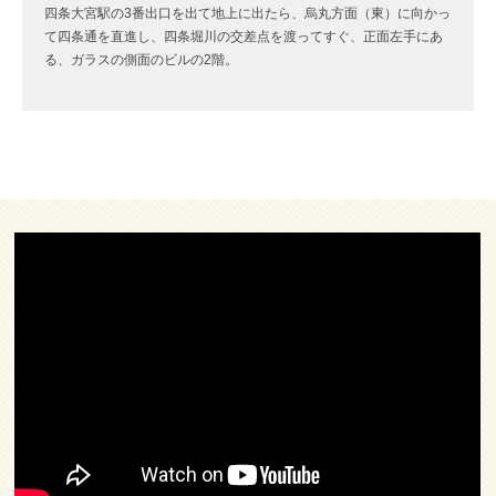
四条大宮駅の3番出口を出て地上に出たら、烏丸方面（東）に向かっ
て四条通を直進し、四条堀川の交差点を渡ってすぐ、正面左手にあ
る、ガラスの側面のビルの2階。