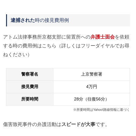
逮捕された
時の接見費用例
アトム法律事務所京都支部に留置所への
弁護士面会
を依頼
する時の費用例はこちら（詳しくはフリーダイヤルでお尋
ねください）
警察署名
上京警察署
接見費用
4万円
所要時間
28分（往復56分）
※所要時間はYahoo!路線情報に基づく
傷害致死事件の弁護活動は
スピードが大事
です。