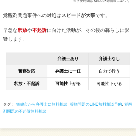
※所要時間はYahoo!路線情報に基づく
覚醒剤問題事件への対処は
スピードが大事
です。
早急な
釈放
や
不起訴
に向けた活動が、その後の暮らしに影
響します。
弁護士あり
弁護士なし
警察対応
弁護士に一任
自力で行う
釈放・不起訴
可能性上がる
可能性下がる
タグ：
舞鶴市から弁護士に無料相談
,
薬物問題のLINE無料相談予約
,
覚醒
剤問題の不起訴無料相談