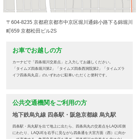
〒604-8235 京都府京都市中京区堀川通錦小路下る錦堀川
町659 京都松田ビル2S
お車でお越しの方
カーナビで「四条堀川交差点」と入力してお越しください。
「タイムズ四条堀川第2」「タイムズ四条西洞院第2」「タイムズラ
イフ四条烏丸店」のいずれかに駐車いただくと便利です。
公共交通機関をご利用の方
地下鉄烏丸線 四条駅・阪急京都線 烏丸駅
四条駅・烏丸駅を出て地上に出たら、四条烏丸の交差点をLAQUE側
にわたり、LAQUEを右手に見ながら四条通を大宮方面（西）に向か