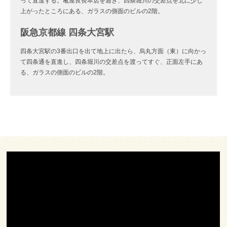
って直進する。亀屋良長本店を過ぎ、四条堀川の交差点を北に少し
上がったところにある、ガラスの側面のビルの2階。
阪急京都線 四条大宮駅
四条大宮駅の3番出口を出て地上に出たら、烏丸方面（東）に向かっ
て四条通を直進し、四条堀川の交差点を渡ってすぐ、正面左手にあ
る、ガラスの側面のビルの2階。