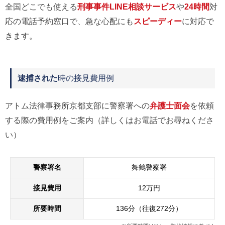
全国どこでも使える
刑事事件LINE相談サービス
や
24時間
対
応の電話予約窓口で、急な心配にも
スピーディー
に対応で
きます。
逮捕された
時の接見費用例
アトム法律事務所京都支部に警察署への
弁護士面会
を依頼
する際の費用例をご案内（詳しくはお電話でお尋ねくださ
い）
警察署名
舞鶴警察署
接見費用
12万円
所要時間
136分（往復272分）