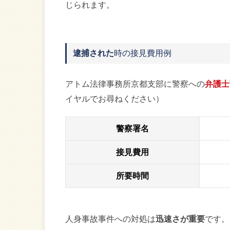
じられます。
逮捕された
時の接見費用例
アトム法律事務所京都支部に警察への
弁護士
イヤルでお尋ねください）
警察署名
接見費用
所要時間
人身事故事件への対処は
迅速さが重要
です。