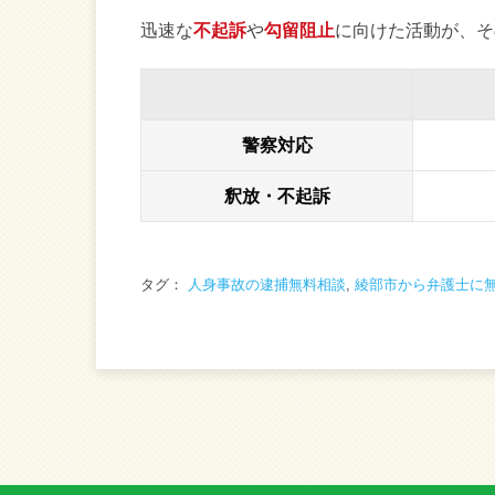
迅速な
不起訴
や
勾留阻止
に向けた活動が、そ
警察対応
釈放・不起訴
タグ：
人身事故の逮捕無料相談
,
綾部市から弁護士に