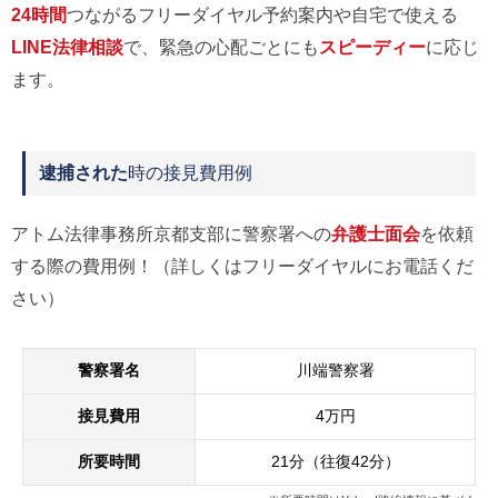
24時間
つながるフリーダイヤル予約案内や自宅で使える
LINE法律相談
で、緊急の心配ごとにも
スピーディー
に応じ
ます。
逮捕された
時の接見費用例
アトム法律事務所京都支部に警察署への
弁護士面会
を依頼
する際の費用例！（詳しくはフリーダイヤルにお電話くだ
さい）
警察署名
川端警察署
接見費用
4万円
所要時間
21分（往復42分）