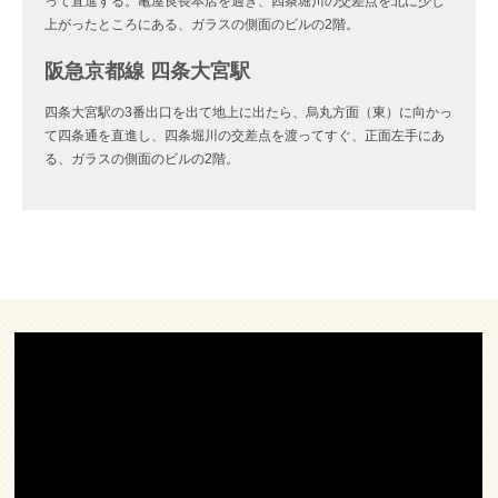
って直進する。亀屋良長本店を過ぎ、四条堀川の交差点を北に少し
上がったところにある、ガラスの側面のビルの2階。
阪急京都線 四条大宮駅
四条大宮駅の3番出口を出て地上に出たら、烏丸方面（東）に向かっ
て四条通を直進し、四条堀川の交差点を渡ってすぐ、正面左手にあ
る、ガラスの側面のビルの2階。