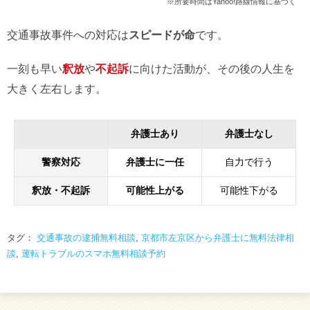
※所要時間はYahoo!路線情報に基づく
交通事故事件への対応は
スピードが命
です。
一刻も早い
釈放
や
不起訴
に向けた活動が、その後の人生を
大きく左右します。
弁護士あり
弁護士なし
警察対応
弁護士に一任
自力で行う
釈放・不起訴
可能性上がる
可能性下がる
タグ：
交通事故の逮捕無料相談
,
京都市左京区から弁護士に無料法律相
談
,
運転トラブルのスマホ無料相談予約