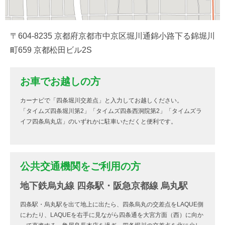
〒604-8235 京都府京都市中京区堀川通錦小路下る錦堀川
町659 京都松田ビル2S
お車でお越しの方
カーナビで「四条堀川交差点」と入力してお越しください。
「タイムズ四条堀川第2」「タイムズ四条西洞院第2」「タイムズラ
イフ四条烏丸店」のいずれかに駐車いただくと便利です。
公共交通機関をご利用の方
地下鉄烏丸線 四条駅・阪急京都線 烏丸駅
四条駅・烏丸駅を出て地上に出たら、四条烏丸の交差点をLAQUE側
にわたり、LAQUEを右手に見ながら四条通を大宮方面（西）に向か