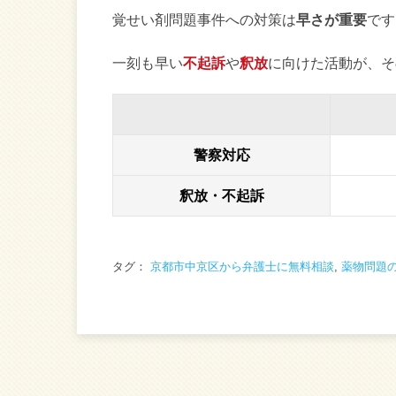
覚せい剤問題事件への対策は
早さが重要
です
一刻も早い
不起訴
や
釈放
に向けた活動が、そ
警察対応
釈放・不起訴
タグ：
京都市中京区から弁護士に無料相談
,
薬物問題