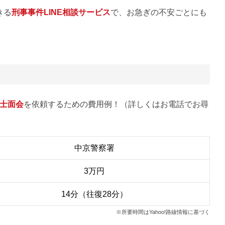
きる
刑事事件LINE相談サービス
で、お急ぎの不安ごとにも
士面会
を依頼するための費用例！（詳しくはお電話でお尋
中京警察署
3万円
14分（往復28分）
※所要時間はYahoo!路線情報に基づく