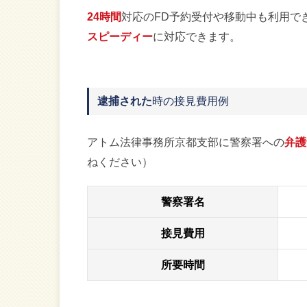
24時間
対応のFD予約受付や移動中も利用で
スピーディー
に対応できます。
逮捕された
時の接見費用例
アトム法律事務所京都支部に警察署への
弁護
ねください）
警察署名
接見費用
所要時間