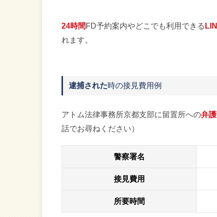
24時間
FD予約案内やどこでも利用できる
LI
れます。
逮捕された
時の接見費用例
アトム法律事務所京都支部に留置所への
弁護
話でお尋ねください）
警察署名
接見費用
所要時間