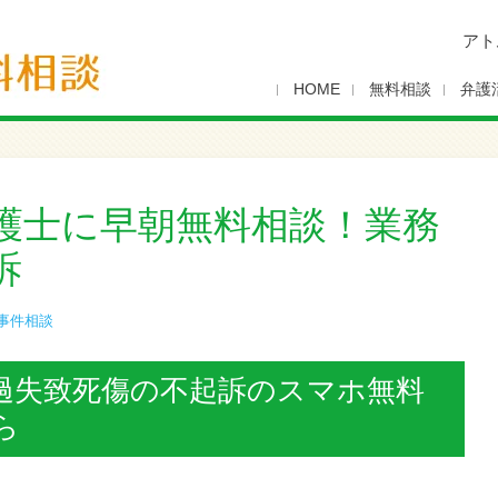
アト
HOME
無料相談
弁護
護士に早朝無料相談！業務
訴
事件相談
過失致死傷の不起訴のスマホ無料
ら