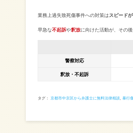
業務上過失致死傷事件への対策は
スピードが
早急な
不起訴
や
釈放
に向けた活動が、その後
警察対応
釈放・不起訴
タグ：
京都市中京区から弁護士に無料法律相談
,
暴行