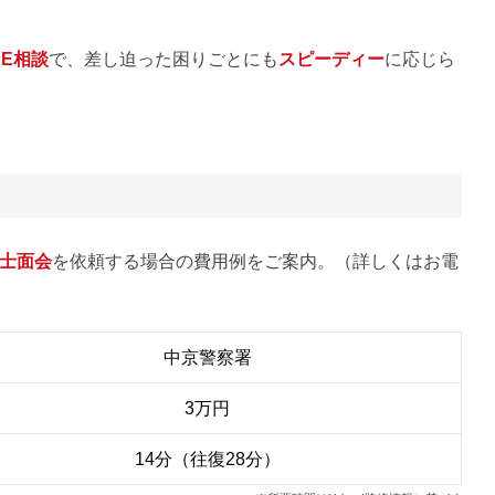
NE相談
で、差し迫った困りごとにも
スピーディー
に応じら
士面会
を依頼する場合の費用例をご案内。（詳しくはお電
中京警察署
3万円
14分（往復28分）