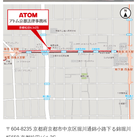
〒604-8235 京都府京都市中京区堀川通錦小路下る錦堀川