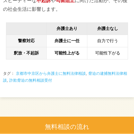
スピーディーな
不起訴
や
勾留阻止
に向けた活動が、その後
の社会生活に影響します。
弁護士あり
弁護士なし
警察対応
弁護士に一任
自力で行う
釈放・不起訴
可能性上がる
可能性下がる
タグ：
京都市中京区から弁護士に無料法律相談
,
脅迫の逮捕無料法律相
談
,
詐欺脅迫の無料相談受付
無料相談の流れ