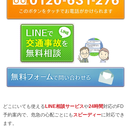
どこにいても使える
LINE相談サービス
や
24時間
対応のFD
予約案内で、危急の心配ごとにも
スピーディー
に対応でき
ます。