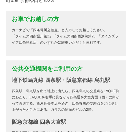
町659 京都松田ビル2S
お車でお越しの方
カーナビで「四条堀川交差点」と入力してお越しください。
「タイムズ四条堀川第2」「タイムズ四条西洞院第2」「タイムズラ
イフ四条烏丸店」のいずれかに駐車いただくと便利です。
公共交通機関をご利用の方
地下鉄烏丸線 四条駅・阪急京都線 烏丸駅
四条駅・烏丸駅を出て地上に出たら、四条烏丸の交差点をLAQUE側
にわたり、LAQUEを右手に見ながら四条通を大宮方面（西）に向か
って直進する。亀屋良長本店を過ぎ、四条堀川の交差点を北に少し
上がったところにある、ガラスの側面のビルの2階。
阪急京都線 四条大宮駅