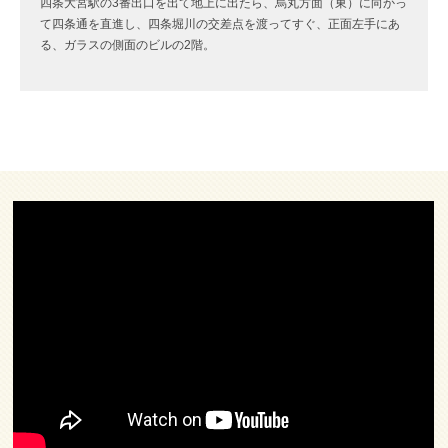
四条大宮駅の3番出口を出て地上に出たら、烏丸方面（東）に向かっ
て四条通を直進し、四条堀川の交差点を渡ってすぐ、正面左手にあ
る、ガラスの側面のビルの2階。