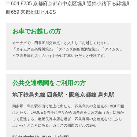
〒604-8235 京都府京都市中京区堀川通錦小路下る錦堀川
町659 京都松田ビル2S
お車でお越しの方
カーナビで「四条堀川交差点」と入力してお越しください。
「タイムズ四条堀川第2」「タイムズ四条西洞院第2」「タイムズラ
イフ四条烏丸店」のいずれかに駐車いただくと便利です。
公共交通機関をご利用の方
地下鉄烏丸線 四条駅・阪急京都線 烏丸駅
四条駅・烏丸駅を出て地上に出たら、四条烏丸の交差点をLAQUE側
にわたり、LAQUEを右手に見ながら四条通を大宮方面（西）に向か
って直進する。亀屋良長本店を過ぎ、四条堀川の交差点を北に少し
上がったところにある、ガラスの側面のビルの2階。