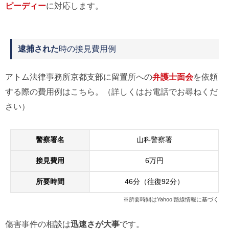
ピーディー
に対応します。
逮捕された
時の接見費用例
アトム法律事務所京都支部に留置所への
弁護士面会
を依頼
する際の費用例はこちら。（詳しくはお電話でお尋ねくだ
さい）
警察署名
山科警察署
接見費用
6万円
所要時間
46分（往復92分）
※所要時間はYahoo!路線情報に基づく
傷害事件の相談は
迅速さが大事
です。