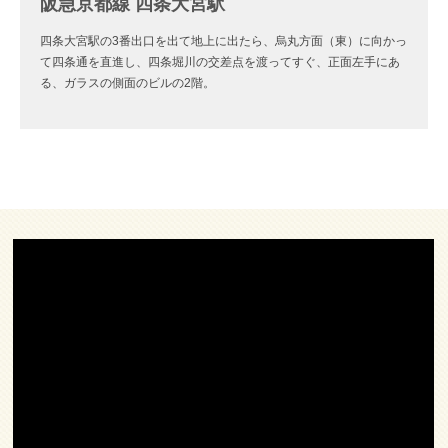
阪急京都線 四条大宮駅
四条大宮駅の3番出口を出て地上に出たら、烏丸方面（東）に向かっ
て四条通を直進し、四条堀川の交差点を渡ってすぐ、正面左手にあ
る、ガラスの側面のビルの2階。