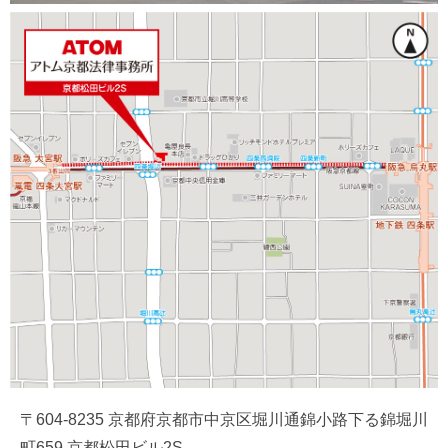
〒604-8235 京都府京都市中京区堀川通錦小路下る錦堀川
町659 京都松田ビル2S