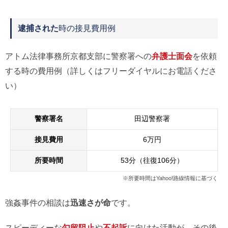
逮捕された
時の接見費用例
アトム法律事務所京都支部に警察署への
弁護士面会
を依頼
する時の費用例（詳しくはフリーダイヤルにお電話くださ
い）
警察署名
田辺警察署
接見費用
6万円
所要時間
53分（往復106分）
※所要時間はYahoo!路線情報に基づく
強姦事件の相談は
迅速さが命
です。
スピーディーな
勾留阻止
や
不起訴
に向けた活動が、その後