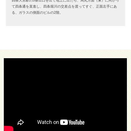
四条大宮駅の3番出口を出て地上に出たら、烏丸方面（東）に向かっ
て四条通を直進し、四条堀川の交差点を渡ってすぐ、正面左手にあ
る、ガラスの側面のビルの2階。