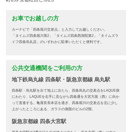
お車でお越しの方
カーナビで「四条堀川交差点」と入力してお越しください。
「タイムズ四条堀川第2」「タイムズ四条西洞院第2」「タイムズラ
イフ四条烏丸店」のいずれかに駐車いただくと便利です。
公共交通機関をご利用の方
地下鉄烏丸線 四条駅・阪急京都線 烏丸駅
四条駅・烏丸駅を出て地上に出たら、四条烏丸の交差点をLAQUE側
にわたり、LAQUEを右手に見ながら四条通を大宮方面（西）に向か
って直進する。亀屋良長本店を過ぎ、四条堀川の交差点を北に少し
上がったところにある、ガラスの側面のビルの2階。
阪急京都線 四条大宮駅