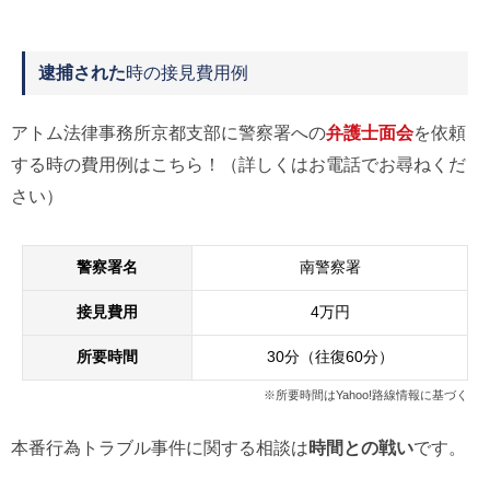
逮捕された
時の接見費用例
アトム法律事務所京都支部に警察署への
弁護士面会
を依頼
する時の費用例はこちら！（詳しくはお電話でお尋ねくだ
さい）
警察署名
南警察署
接見費用
4万円
所要時間
30分（往復60分）
※所要時間はYahoo!路線情報に基づく
本番行為トラブル事件に関する相談は
時間との戦い
です。