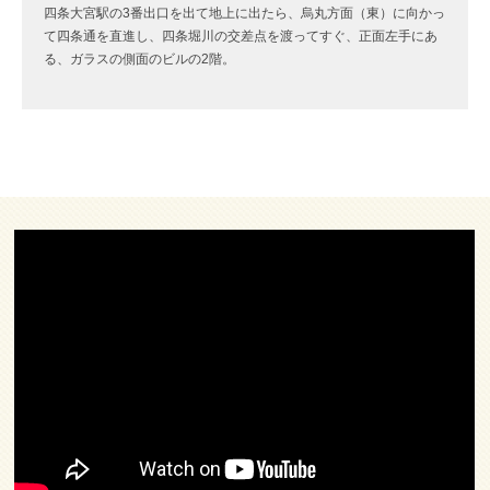
四条大宮駅の3番出口を出て地上に出たら、烏丸方面（東）に向かっ
て四条通を直進し、四条堀川の交差点を渡ってすぐ、正面左手にあ
る、ガラスの側面のビルの2階。