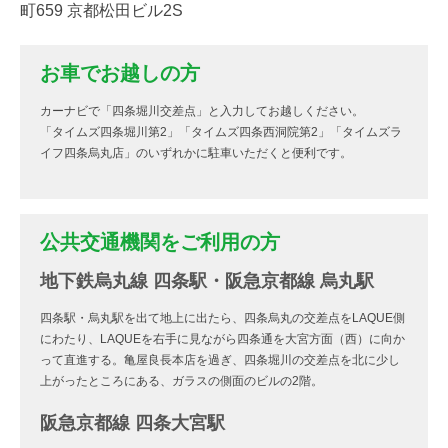
町659 京都松田ビル2S
お車でお越しの方
カーナビで「四条堀川交差点」と入力してお越しください。
「タイムズ四条堀川第2」「タイムズ四条西洞院第2」「タイムズラ
イフ四条烏丸店」のいずれかに駐車いただくと便利です。
公共交通機関をご利用の方
地下鉄烏丸線 四条駅・阪急京都線 烏丸駅
四条駅・烏丸駅を出て地上に出たら、四条烏丸の交差点をLAQUE側
にわたり、LAQUEを右手に見ながら四条通を大宮方面（西）に向か
って直進する。亀屋良長本店を過ぎ、四条堀川の交差点を北に少し
上がったところにある、ガラスの側面のビルの2階。
阪急京都線 四条大宮駅