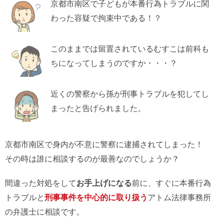
京都市南区で子どもが本番行為トラブルに関
わった容疑で拘束中である！？
このままでは留置されているむすこは前科も
ちになってしまうのですか・・・？
近くの警察から孫が刑事トラブルを犯してし
まったと告げられました。
京都市南区で身内が不意に警察に逮捕されてしまった！
その時は誰に相談するのが最善なのでしょうか？
間違った対処をして
お手上げになる
前に、すぐに本番行為
トラブルと
刑事事件を中心的に取り扱う
アトム法律事務所
の弁護士に相談です。