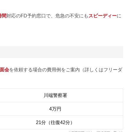
時間
対応のFD予約窓口で、危急の不安にも
スピーディー
に
面会
を依頼する場合の費用例をご案内（詳しくはフリーダ
川端警察署
4万円
21分（往復42分）