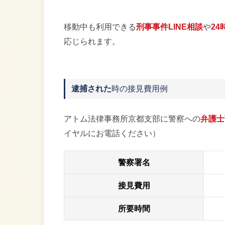
移動中も利用できる
刑事事件LINE相談
や
24
応じられます。
逮捕された
時の接見費用例
アトム法律事務所京都支部に警察への
弁護士
イヤルにお電話ください）
警察署名
接見費用
所要時間