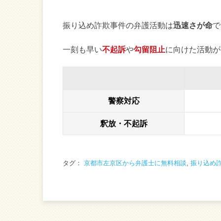
振り込め詐欺事件の弁護活動は
迅速さが命
で
一刻も早い
不起訴
や
勾留阻止
に向けた活動が
警察対応
釈放・不起訴
タグ：
京都市左京区から弁護士に無料相談
,
振り込め