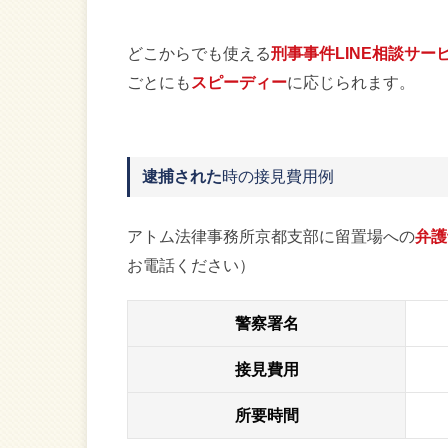
どこからでも使える
刑事事件LINE相談サー
ごとにも
スピーディー
に応じられます。
逮捕された
時の接見費用例
アトム法律事務所京都支部に留置場への
弁護
お電話ください）
警察署名
接見費用
所要時間