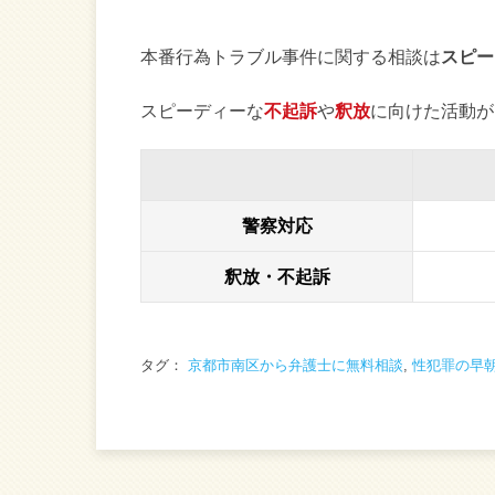
本番行為トラブル事件に関する相談は
スピー
スピーディーな
不起訴
や
釈放
に向けた活動が
警察対応
釈放・不起訴
タグ：
京都市南区から弁護士に無料相談
,
性犯罪の早