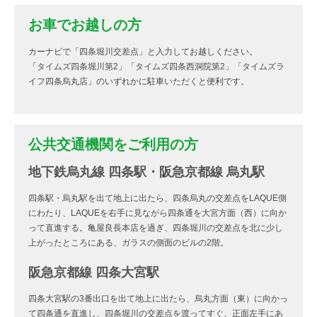
お車でお越しの方
カーナビで「四条堀川交差点」と入力してお越しください。
「タイムズ四条堀川第2」「タイムズ四条西洞院第2」「タイムズラ
イフ四条烏丸店」のいずれかに駐車いただくと便利です。
公共交通機関をご利用の方
地下鉄烏丸線 四条駅・阪急京都線 烏丸駅
四条駅・烏丸駅を出て地上に出たら、四条烏丸の交差点をLAQUE側
にわたり、LAQUEを右手に見ながら四条通を大宮方面（西）に向か
って直進する。亀屋良長本店を過ぎ、四条堀川の交差点を北に少し
上がったところにある、ガラスの側面のビルの2階。
阪急京都線 四条大宮駅
四条大宮駅の3番出口を出て地上に出たら、烏丸方面（東）に向かっ
て四条通を直進し、四条堀川の交差点を渡ってすぐ、正面左手にあ