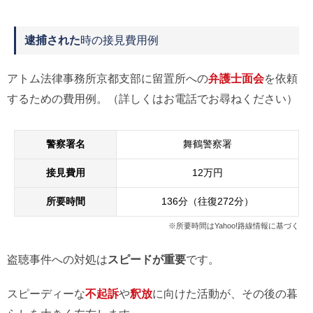
逮捕された
時の接見費用例
アトム法律事務所京都支部に留置所への
弁護士面会
を依頼
するための費用例。（詳しくはお電話でお尋ねください）
警察署名
舞鶴警察署
接見費用
12万円
所要時間
136分（往復272分）
※所要時間はYahoo!路線情報に基づく
盗聴事件への対処は
スピードが重要
です。
スピーディーな
不起訴
や
釈放
に向けた活動が、その後の暮