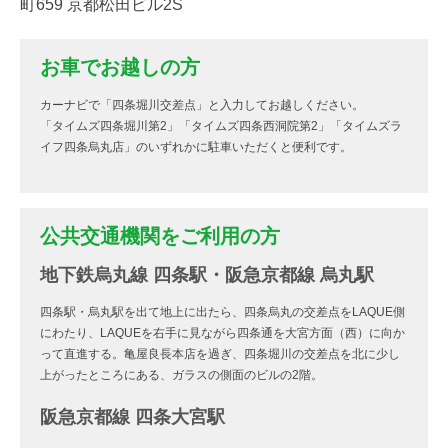
町659 京都松田ビル2S
お車でお越しの方
カーナビで「四条堀川交差点」と入力してお越しください。
「タイムズ四条堀川第2」「タイムズ四条西洞院第2」「タイムズラ
イフ四条烏丸店」のいずれかに駐車いただくと便利です。
公共交通機関をご利用の方
地下鉄烏丸線 四条駅・阪急京都線 烏丸駅
四条駅・烏丸駅を出て地上に出たら、四条烏丸の交差点をLAQUE側
にわたり、LAQUEを右手に見ながら四条通を大宮方面（西）に向か
って直進する。亀屋良長本店を過ぎ、四条堀川の交差点を北に少し
上がったところにある、ガラスの側面のビルの2階。
阪急京都線 四条大宮駅