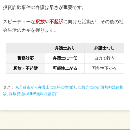
投資詐欺事件の弁護は
早さが重要
です。
スピーディーな
釈放
や
不起訴
に向けた活動が、その後の社
会生活のカギを握ります。
弁護士あり
弁護士なし
警察対応
弁護士に一任
自力で行う
釈放・不起訴
可能性上がる
可能性下がる
タグ：
京丹後市から弁護士に無料法律相談
,
投資詐欺の起訴無料法律相
談
,
詐欺脅迫のLINE無料相談窓口