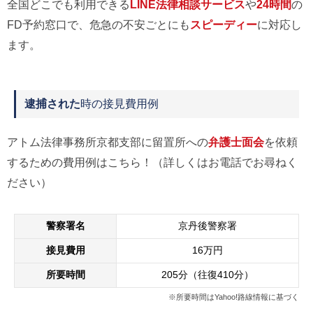
全国どこでも利用できる
LINE法律相談サービス
や
24時間
の
FD予約窓口で、危急の不安ごとにも
スピーディー
に対応し
ます。
逮捕された
時の接見費用例
アトム法律事務所京都支部に留置所への
弁護士面会
を依頼
するための費用例はこちら！（詳しくはお電話でお尋ねく
ださい）
警察署名
京丹後警察署
接見費用
16万円
所要時間
205分（往復410分）
※所要時間はYahoo!路線情報に基づく