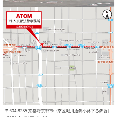
〒604-8235 京都府京都市中京区堀川通錦小路下る錦堀川