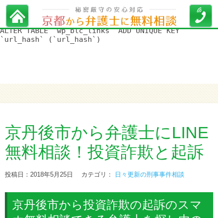
WordPress データベースエラー:
[Duplicate entry '' for key
'url_hash']
ALTER TABLE `wp_blc_links` ADD UNIQUE KEY
`url_hash` (`url_hash`)
京丹後市から弁護士にLINE
無料相談！投資詐欺と起訴
投稿日：2018年5月25日
カテゴリ：
日々更新の刑事事件相談
京丹後市から投資詐欺の起訴のスマ