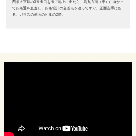
四条大宮駅の3番出口を出て地上に出たら、烏丸方面（東）に向かっ
て四条通を直進し、四条堀川の交差点を渡ってすぐ、正面左手にあ
る、ガラスの側面のビルの2階。