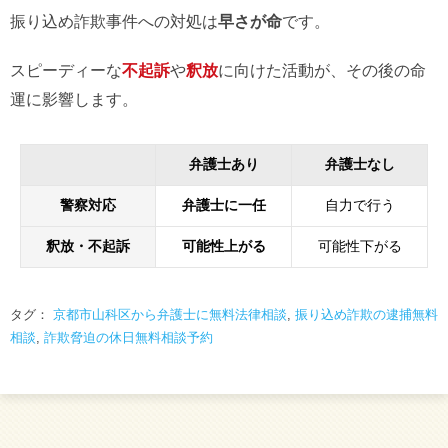
振り込め詐欺事件への対処は
早さが命
です。
スピーディーな
不起訴
や
釈放
に向けた活動が、その後の命
運に影響します。
弁護士あり
弁護士なし
警察対応
弁護士に一任
自力で行う
釈放・不起訴
可能性上がる
可能性下がる
タグ：
京都市山科区から弁護士に無料法律相談
,
振り込め詐欺の逮捕無料
相談
,
詐欺脅迫の休日無料相談予約