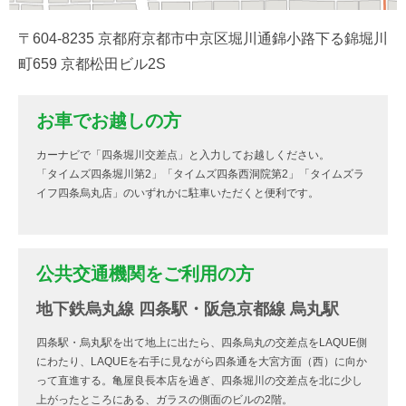
〒604-8235 京都府京都市中京区堀川通錦小路下る錦堀川
町659 京都松田ビル2S
お車でお越しの方
カーナビで「四条堀川交差点」と入力してお越しください。
「タイムズ四条堀川第2」「タイムズ四条西洞院第2」「タイムズラ
イフ四条烏丸店」のいずれかに駐車いただくと便利です。
公共交通機関をご利用の方
地下鉄烏丸線 四条駅・阪急京都線 烏丸駅
四条駅・烏丸駅を出て地上に出たら、四条烏丸の交差点をLAQUE側
にわたり、LAQUEを右手に見ながら四条通を大宮方面（西）に向か
って直進する。亀屋良長本店を過ぎ、四条堀川の交差点を北に少し
上がったところにある、ガラスの側面のビルの2階。