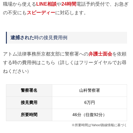
職場から使える
LINE相談
や
24時間
電話予約受付で、お急ぎ
の不安にも
スピーディー
に対応します。
逮捕された
時の接見費用例
アトム法律事務所京都支部に警察署への
弁護士面会
を依頼
する時の費用例はこちら（詳しくはフリーダイヤルでお尋
ねください）
警察署名
山科警察署
接見費用
6万円
所要時間
46分（往復92分）
※所要時間はYahoo!路線情報に基づく