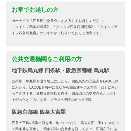
お車でお越しの方
カーナビで「四条堀川交差点」と入力してお越しください。
「タイムズ四条堀川第2」「タイムズ四条西洞院第2」「タイムズラ
イフ四条烏丸店」のいずれかに駐車いただくと便利です。
公共交通機関をご利用の方
地下鉄烏丸線 四条駅・阪急京都線 烏丸駅
四条駅・烏丸駅を出て地上に出たら、四条烏丸の交差点をLAQUE側
にわたり、LAQUEを右手に見ながら四条通を大宮方面（西）に向か
って直進する。亀屋良長本店を過ぎ、四条堀川の交差点を北に少し
上がったところにある、ガラスの側面のビルの2階。
阪急京都線 四条大宮駅
四条大宮駅の3番出口を出て地上に出たら、烏丸方面（東）に向かっ
て四条通を直進し、四条堀川の交差点を渡ってすぐ、正面左手にあ