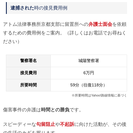
逮捕された
時の接見費用例
アトム法律事務所京都支部に留置所への
弁護士面会
を依頼
するための費用例をご案内。（詳しくはお電話でお尋ねく
ださい）
警察署名
城陽警察署
接見費用
6万円
所要時間
59分（往復118分）
※所要時間はYahoo!路線情報に基づく
傷害事件の弁護は
時間との勝負
です。
スピーディーな
勾留阻止
や
不起訴
に向けた活動が、その後
の生活のカギを握ります。