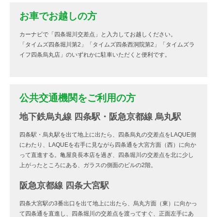
お車でお越しの方
カーナビで「四条堀川交差点」と入力してお越しください。
「タイムズ四条堀川第2」「タイムズ四条西洞院第2」「タイムズラ
イフ四条烏丸店」のいずれかに駐車いただくと便利です。
公共交通機関をご利用の方
地下鉄烏丸線 四条駅・阪急京都線 烏丸駅
四条駅・烏丸駅を出て地上に出たら、四条烏丸の交差点をLAQUE側
にわたり、LAQUEを右手に見ながら四条通を大宮方面（西）に向か
って直進する。亀屋良長本店を過ぎ、四条堀川の交差点を北に少し
上がったところにある、ガラスの側面のビルの2階。
阪急京都線 四条大宮駅
四条大宮駅の3番出口を出て地上に出たら、烏丸方面（東）に向かっ
て四条通を直進し、四条堀川の交差点を渡ってすぐ、正面左手にあ