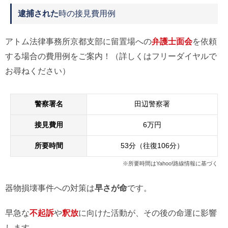
逮捕された
時の接見費用例
アトム法律事務所京都支部に留置場への
弁護士面会
を依頼
する場合の費用例をご案内！（詳しくはフリーダイヤルで
お尋ねください）
警察署名
田辺警察署
接見費用
6万円
所要時間
53分（往復106分）
※所要時間はYahoo!路線情報に基づく
器物損壊事件への対策は
早さが命
です。
早急な
不起訴
や
釈放
に向けた活動が、その後の命運に影響
します。