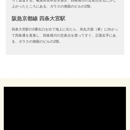
って直進する。亀屋良長本店を過ぎ、四条堀川の交差点を北に少し
上がったところにある、ガラスの側面のビルの2階。
阪急京都線 四条大宮駅
四条大宮駅の3番出口を出て地上に出たら、烏丸方面（東）に向かっ
て四条通を直進し、四条堀川の交差点を渡ってすぐ、正面左手にあ
る、ガラスの側面のビルの2階。