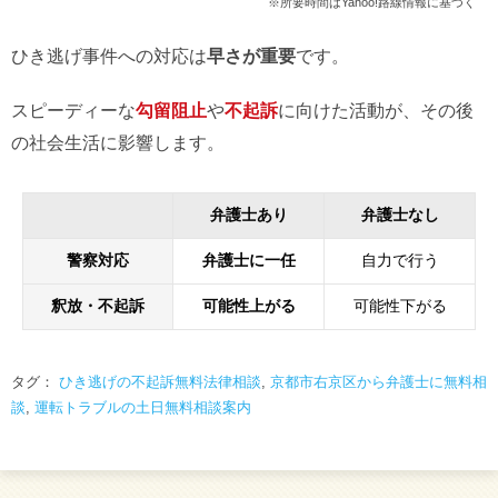
※所要時間はYahoo!路線情報に基づく
ひき逃げ事件への対応は
早さが重要
です。
スピーディーな
勾留阻止
や
不起訴
に向けた活動が、その後
の社会生活に影響します。
弁護士あり
弁護士なし
警察対応
弁護士に一任
自力で行う
釈放・不起訴
可能性上がる
可能性下がる
タグ：
ひき逃げの不起訴無料法律相談
,
京都市右京区から弁護士に無料相
談
,
運転トラブルの土日無料相談案内