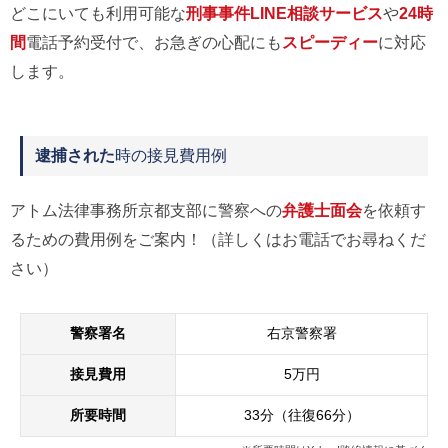
どこにいても利用可能な
刑事事件LINE相談サービス
や
24時
間
電話予約受付で、お急ぎの心配にも
スピーディー
に対応
します。
逮捕された
時の接見費用例
アトム法律事務所京都支部に警察への
弁護士面会
を依頼す
るための費用例をご案内！（詳しくはお電話でお尋ねくだ
さい）
警察署名
右京警察署
接見費用
5万円
所要時間
33分（往復66分）