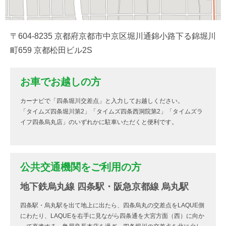
〒604-8235 京都府京都市中京区堀川通錦小路下る錦堀川
町659 京都松田ビル2S
お車でお越しの方
カーナビで「四条堀川交差点」と入力してお越しください。
「タイムズ四条堀川第2」「タイムズ四条西洞院第2」「タイムズラ
イフ四条烏丸店」のいずれかに駐車いただくと便利です。
公共交通機関をご利用の方
地下鉄烏丸線 四条駅・阪急京都線 烏丸駅
四条駅・烏丸駅を出て地上に出たら、四条烏丸の交差点をLAQUE側
にわたり、LAQUEを右手に見ながら四条通を大宮方面（西）に向か