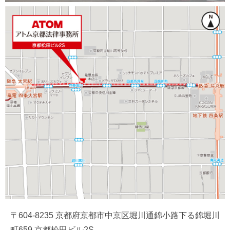
〒604-8235 京都府京都市中京区堀川通錦小路下る錦堀川
町659 京都松田ビル2S