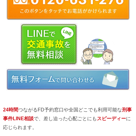
24時間
つながるFD予約窓口や全国どこでも利用可能な
刑事
事件LINE相談
で、差し迫った心配ごとにも
スピーディー
に
応じられます。