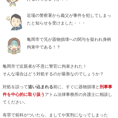
近場の警察署から義父が事件を犯してしまっ
たと知らせを受けました・・・
亀岡市で兄が器物損壊への関与を疑われ身柄
拘束中である！？
亀岡市で近親者が不意に警官に拘束された！
そんな場合はどう対処するのが最善なのでしょうか？
対処を誤って
追い込まれる
前に、すぐに器物損壊と
刑事事
件を中心的に取り扱う
アトム法律事務所の弁護士に相談し
てください。
有罪で前科がついたら、ましてや実刑になってしまった