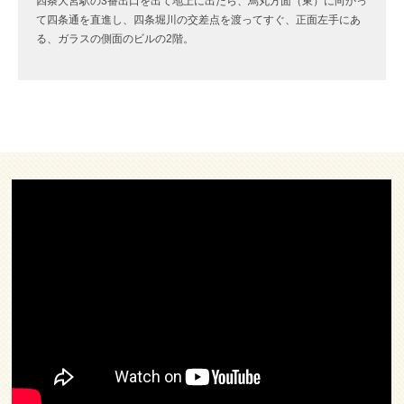
四条大宮駅の3番出口を出て地上に出たら、烏丸方面（東）に向かっ
て四条通を直進し、四条堀川の交差点を渡ってすぐ、正面左手にあ
る、ガラスの側面のビルの2階。