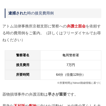
逮捕された
時の接見費用例
アトム法律事務所京都支部に警察への
弁護士面会
を依頼す
る時の費用例をご案内。（詳しくはフリーダイヤルでお尋
ねください）
警察署名
亀岡警察署
接見費用
7万円
所要時間
64分（往復128分）
※所要時間はYahoo!路線情報に基づく
器物損壊事件の弁護活動は
早さが重要
です。
早急な
不起訴
や
釈放
に向けた活動が、その後の暮らしを大