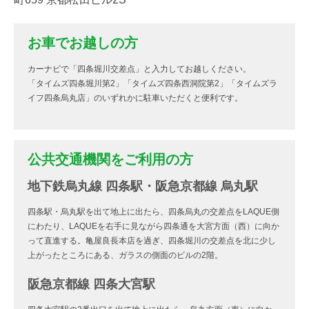
お車でお越しの方
カーナビで「四条堀川交差点」と入力してお越しください。
「タイムズ四条堀川第2」「タイムズ四条西洞院第2」「タイムズラ
イフ四条烏丸店」のいずれかに駐車いただくと便利です。
公共交通機関をご利用の方
地下鉄烏丸線 四条駅・阪急京都線 烏丸駅
四条駅・烏丸駅を出て地上に出たら、四条烏丸の交差点をLAQUE側
にわたり、LAQUEを右手に見ながら四条通を大宮方面（西）に向か
って直進する。亀屋良長本店を過ぎ、四条堀川の交差点を北に少し
上がったところにある、ガラスの側面のビルの2階。
阪急京都線 四条大宮駅