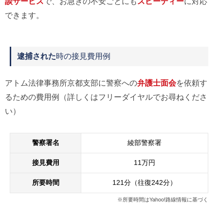
談サービス
で、お急ぎの不安ごとにも
スピーディー
に対応
できます。
逮捕された
時の接見費用例
アトム法律事務所京都支部に警察への
弁護士面会
を依頼す
るための費用例（詳しくはフリーダイヤルでお尋ねくださ
い）
警察署名
綾部警察署
接見費用
11万円
所要時間
121分（往復242分）
※所要時間はYahoo!路線情報に基づく