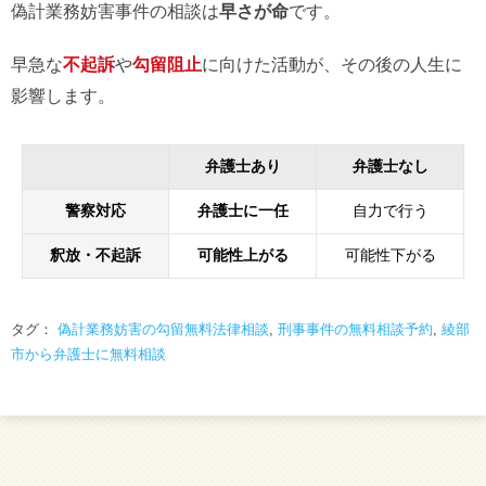
偽計業務妨害事件の相談は
早さが命
です。
早急な
不起訴
や
勾留阻止
に向けた活動が、その後の人生に
影響します。
弁護士あり
弁護士なし
警察対応
弁護士に一任
自力で行う
釈放・不起訴
可能性上がる
可能性下がる
タグ：
偽計業務妨害の勾留無料法律相談
,
刑事事件の無料相談予約
,
綾部
市から弁護士に無料相談