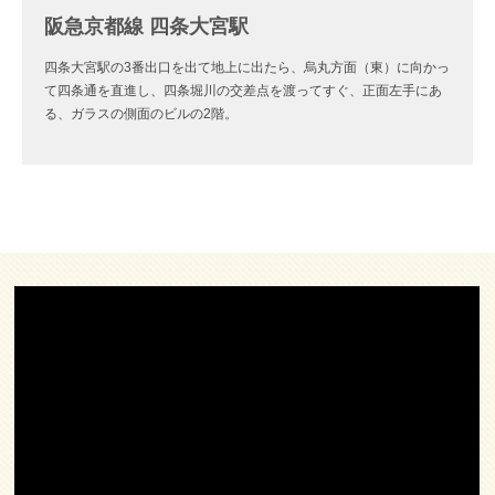
阪急京都線 四条大宮駅
四条大宮駅の3番出口を出て地上に出たら、烏丸方面（東）に向かっ
て四条通を直進し、四条堀川の交差点を渡ってすぐ、正面左手にあ
る、ガラスの側面のビルの2階。