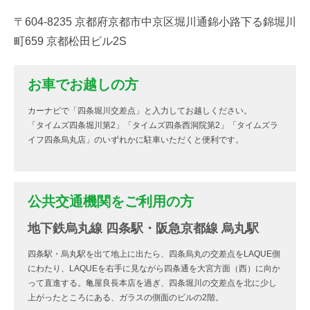
〒604-8235 京都府京都市中京区堀川通錦小路下る錦堀川
町659 京都松田ビル2S
お車でお越しの方
カーナビで「四条堀川交差点」と入力してお越しください。
「タイムズ四条堀川第2」「タイムズ四条西洞院第2」「タイムズラ
イフ四条烏丸店」のいずれかに駐車いただくと便利です。
公共交通機関をご利用の方
地下鉄烏丸線 四条駅・阪急京都線 烏丸駅
四条駅・烏丸駅を出て地上に出たら、四条烏丸の交差点をLAQUE側
にわたり、LAQUEを右手に見ながら四条通を大宮方面（西）に向か
って直進する。亀屋良長本店を過ぎ、四条堀川の交差点を北に少し
上がったところにある、ガラスの側面のビルの2階。