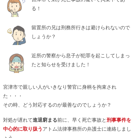
る！
留置所の兄は刑務所行きは避けられないので
しょうか？
近所の警察から息子が犯罪を起こしてしまっ
たと知らせを受けました！
宮津市で親しい人がいきなり警官に身柄を拘束され
た・・・
その時、どう対応するのが最善なのでしょうか？
対処が遅れて
進退窮まる
前に、早く死亡事故と
刑事事件を
中心的に取り扱う
アトム法律事務所の弁護士に連絡しまし
ょう。