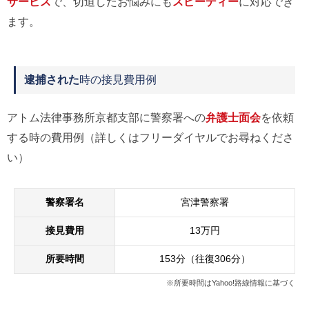
サービス
で、切迫したお悩みにも
スピーディー
に対応でき
ます。
逮捕された
時の接見費用例
アトム法律事務所京都支部に警察署への
弁護士面会
を依頼
する時の費用例（詳しくはフリーダイヤルでお尋ねくださ
い）
警察署名
宮津警察署
接見費用
13万円
所要時間
153分（往復306分）
※所要時間はYahoo!路線情報に基づく