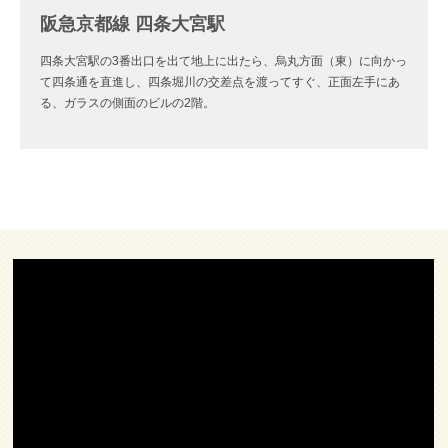
阪急京都線 四条大宮駅
四条大宮駅の3番出口を出て地上に出たら、烏丸方面（東）に向かっ
て四条通を直進し、四条堀川の交差点を渡ってすぐ、正面左手にあ
る、ガラスの側面のビルの2階。