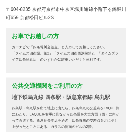
〒604-8235 京都府京都市中京区堀川通錦小路下る錦堀川
町659 京都松田ビル2S
お車でお越しの方
カーナビで「四条堀川交差点」と入力してお越しください。
「タイムズ四条堀川第2」「タイムズ四条西洞院第2」「タイムズラ
イフ四条烏丸店」のいずれかに駐車いただくと便利です。
公共交通機関をご利用の方
地下鉄烏丸線 四条駅・阪急京都線 烏丸駅
四条駅・烏丸駅を出て地上に出たら、四条烏丸の交差点をLAQUE側
にわたり、LAQUEを右手に見ながら四条通を大宮方面（西）に向か
って直進する。亀屋良長本店を過ぎ、四条堀川の交差点を北に少し
上がったところにある、ガラスの側面のビルの2階。