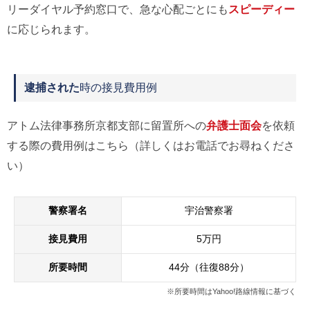
リーダイヤル予約窓口で、急な心配ごとにも
スピーディー
に応じられます。
逮捕された
時の接見費用例
アトム法律事務所京都支部に留置所への
弁護士面会
を依頼
する際の費用例はこちら（詳しくはお電話でお尋ねくださ
い）
警察署名
宇治警察署
接見費用
5万円
所要時間
44分（往復88分）
※所要時間はYahoo!路線情報に基づく