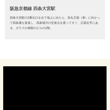
阪急京都線 四条大宮駅
四条大宮駅の3番出口を出て地上に出たら、烏丸方面（東）に向かっ
て四条通を直進し、四条堀川の交差点を渡ってすぐ、正面左手にあ
る、ガラスの側面のビルの2階。