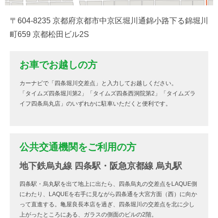
〒604-8235 京都府京都市中京区堀川通錦小路下る錦堀川
町659 京都松田ビル2S
お車でお越しの方
カーナビで「四条堀川交差点」と入力してお越しください。
「タイムズ四条堀川第2」「タイムズ四条西洞院第2」「タイムズラ
イフ四条烏丸店」のいずれかに駐車いただくと便利です。
公共交通機関をご利用の方
地下鉄烏丸線 四条駅・阪急京都線 烏丸駅
四条駅・烏丸駅を出て地上に出たら、四条烏丸の交差点をLAQUE側
にわたり、LAQUEを右手に見ながら四条通を大宮方面（西）に向か
って直進する。亀屋良長本店を過ぎ、四条堀川の交差点を北に少し
上がったところにある、ガラスの側面のビルの2階。