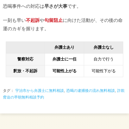
恐喝事件への対応は
早さが大事
です。
一刻も早い
不起訴
や
勾留阻止
に向けた活動が、その後の命
運のカギを握ります。
弁護士あり
弁護士なし
警察対応
弁護士に一任
自力で行う
釈放・不起訴
可能性上がる
可能性下がる
タグ：
宇治市から弁護士に無料相談
,
恐喝の逮捕後の流れ無料相談
,
詐欺
脅迫の早朝無料相談予約