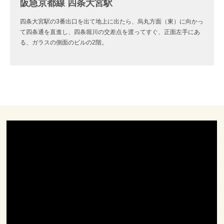
阪急京都線 四条大宮駅
四条大宮駅の3番出口を出て地上に出たら、烏丸方面（東）に向かっ
て四条通を直進し、四条堀川の交差点を渡ってすぐ、正面左手にあ
る、ガラスの側面のビルの2階。