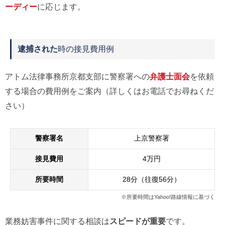
ーディー
に応じます。
逮捕された
時の接見費用例
アトム法律事務所京都支部に警察署への
弁護士面会
を依頼
する場合の費用例をご案内（詳しくはお電話でお尋ねくだ
さい）
警察署名
上京警察署
接見費用
4万円
所要時間
28分（往復56分）
※所要時間はYahoo!路線情報に基づく
業務妨害事件に関する相談は
スピードが重要
です。