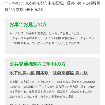
〒604-8235 京都府京都市中京区堀川通錦小路下る錦堀川
町659 京都松田ビル2S
お車でお越しの方
カーナビで「四条堀川交差点」と入力してお越しください。
「タイムズ四条堀川第2」「タイムズ四条西洞院第2」「タイムズラ
イフ四条烏丸店」のいずれかに駐車いただくと便利です。
公共交通機関をご利用の方
地下鉄烏丸線 四条駅・阪急京都線 烏丸駅
四条駅・烏丸駅を出て地上に出たら、四条烏丸の交差点をLAQUE側
にわたり、LAQUEを右手に見ながら四条通を大宮方面（西）に向か
って直進する。亀屋良長本店を過ぎ、四条堀川の交差点を北に少し
上がったところにある、ガラスの側面のビルの2階。