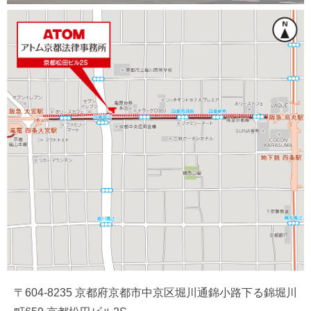
〒604-8235 京都府京都市中京区堀川通錦小路下る錦堀川