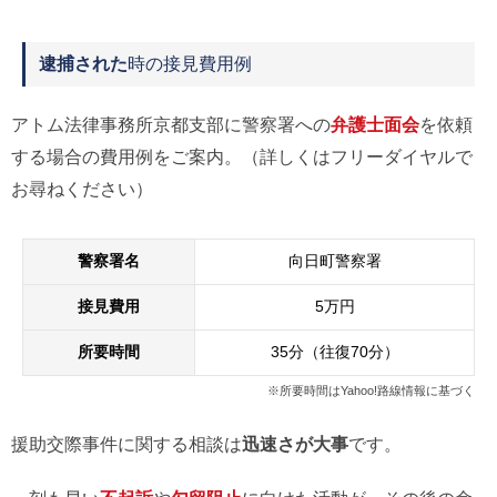
逮捕された
時の接見費用例
アトム法律事務所京都支部に警察署への
弁護士面会
を依頼
する場合の費用例をご案内。（詳しくはフリーダイヤルで
お尋ねください）
警察署名
向日町警察署
接見費用
5万円
所要時間
35分（往復70分）
※所要時間はYahoo!路線情報に基づく
援助交際事件に関する相談は
迅速さが大事
です。