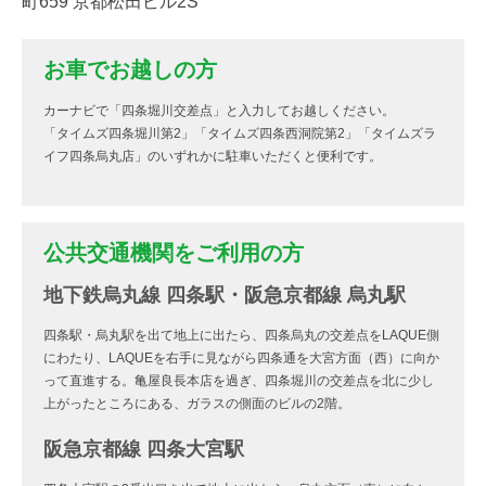
町659 京都松田ビル2S
お車でお越しの方
カーナビで「四条堀川交差点」と入力してお越しください。
「タイムズ四条堀川第2」「タイムズ四条西洞院第2」「タイムズラ
イフ四条烏丸店」のいずれかに駐車いただくと便利です。
公共交通機関をご利用の方
地下鉄烏丸線 四条駅・阪急京都線 烏丸駅
四条駅・烏丸駅を出て地上に出たら、四条烏丸の交差点をLAQUE側
にわたり、LAQUEを右手に見ながら四条通を大宮方面（西）に向か
って直進する。亀屋良長本店を過ぎ、四条堀川の交差点を北に少し
上がったところにある、ガラスの側面のビルの2階。
阪急京都線 四条大宮駅