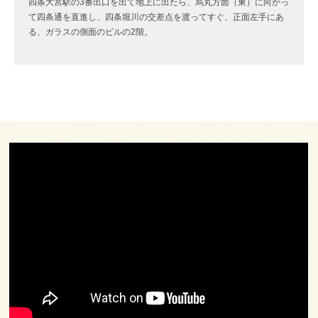
四条大宮駅の3番出口を出て地上に出たら、烏丸方面（東）に向かっ
て四条通を直進し、四条堀川の交差点を渡ってすぐ、正面左手にあ
る、ガラスの側面のビルの2階。