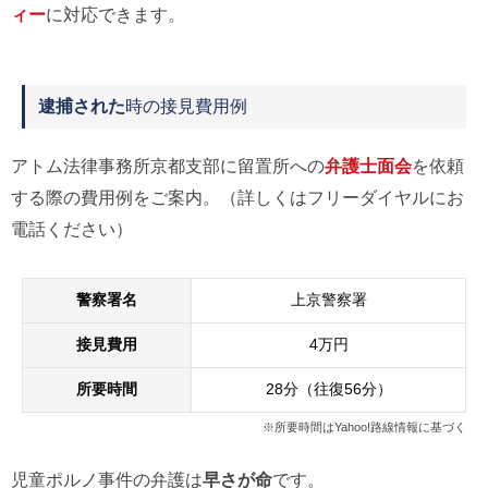
ィー
に対応できます。
逮捕された
時の接見費用例
アトム法律事務所京都支部に留置所への
弁護士面会
を依頼
する際の費用例をご案内。（詳しくはフリーダイヤルにお
電話ください）
警察署名
上京警察署
接見費用
4万円
所要時間
28分（往復56分）
※所要時間はYahoo!路線情報に基づく
児童ポルノ事件の弁護は
早さが命
です。