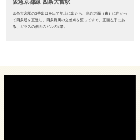
阪急京都線 四条大宮駅
四条大宮駅の3番出口を出て地上に出たら、烏丸方面（東）に向かっ
て四条通を直進し、四条堀川の交差点を渡ってすぐ、正面左手にあ
る、ガラスの側面のビルの2階。