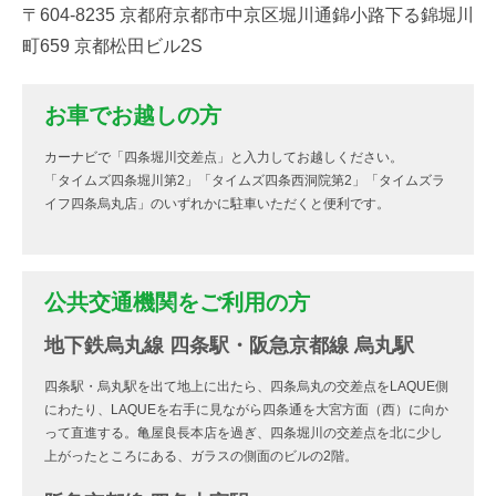
〒604-8235 京都府京都市中京区堀川通錦小路下る錦堀川
町659 京都松田ビル2S
お車でお越しの方
カーナビで「四条堀川交差点」と入力してお越しください。
「タイムズ四条堀川第2」「タイムズ四条西洞院第2」「タイムズラ
イフ四条烏丸店」のいずれかに駐車いただくと便利です。
公共交通機関をご利用の方
地下鉄烏丸線 四条駅・阪急京都線 烏丸駅
四条駅・烏丸駅を出て地上に出たら、四条烏丸の交差点をLAQUE側
にわたり、LAQUEを右手に見ながら四条通を大宮方面（西）に向か
って直進する。亀屋良長本店を過ぎ、四条堀川の交差点を北に少し
上がったところにある、ガラスの側面のビルの2階。