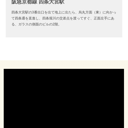
阪急京都線 四条大宮駅
四条大宮駅の3番出口を出て地上に出たら、烏丸方面（東）に向かっ
て四条通を直進し、四条堀川の交差点を渡ってすぐ、正面左手にあ
る、ガラスの側面のビルの2階。