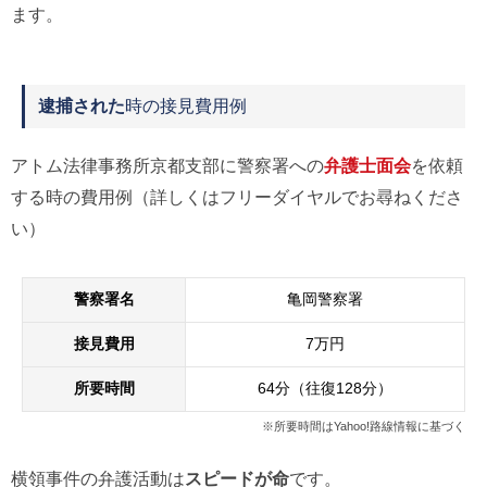
ます。
逮捕された
時の接見費用例
アトム法律事務所京都支部に警察署への
弁護士面会
を依頼
する時の費用例（詳しくはフリーダイヤルでお尋ねくださ
い）
警察署名
亀岡警察署
接見費用
7万円
所要時間
64分（往復128分）
※所要時間はYahoo!路線情報に基づく
横領事件の弁護活動は
スピードが命
です。