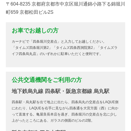
〒604-8235 京都府京都市中京区堀川通錦小路下る錦堀川
町659 京都松田ビル2S
お車でお越しの方
カーナビで「四条堀川交差点」と入力してお越しください。
「タイムズ四条堀川第2」「タイムズ四条西洞院第2」「タイムズラ
イフ四条烏丸店」のいずれかに駐車いただくと便利です。
公共交通機関をご利用の方
地下鉄烏丸線 四条駅・阪急京都線 烏丸駅
四条駅・烏丸駅を出て地上に出たら、四条烏丸の交差点をLAQUE側
にわたり、LAQUEを右手に見ながら四条通を大宮方面（西）に向か
って直進する。亀屋良長本店を過ぎ、四条堀川の交差点を北に少し
上がったところにある、ガラスの側面のビルの2階。