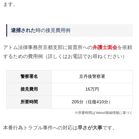
ます。
逮捕された
時の接見費用例
アトム法律事務所京都支部に留置所への
弁護士面会
を依頼
するための費用例（詳しくはお電話でお尋ねください）
警察署名
京丹後警察署
接見費用
16万円
所要時間
205分（往復410分）
※所要時間はYahoo!路線情報に基づく
本番行為トラブル事件への対応は
早さが大事
です。