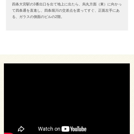
四条大宮駅の3番出口を出て地上に出たら、烏丸方面（東）に向かっ
て四条通を直進し、四条堀川の交差点を渡ってすぐ、正面左手にあ
る、ガラスの側面のビルの2階。