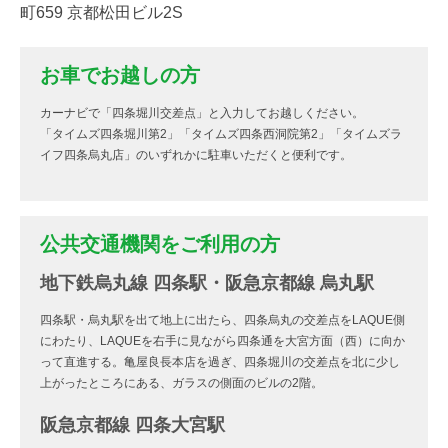
町659 京都松田ビル2S
お車でお越しの方
カーナビで「四条堀川交差点」と入力してお越しください。
「タイムズ四条堀川第2」「タイムズ四条西洞院第2」「タイムズラ
イフ四条烏丸店」のいずれかに駐車いただくと便利です。
公共交通機関をご利用の方
地下鉄烏丸線 四条駅・阪急京都線 烏丸駅
四条駅・烏丸駅を出て地上に出たら、四条烏丸の交差点をLAQUE側
にわたり、LAQUEを右手に見ながら四条通を大宮方面（西）に向か
って直進する。亀屋良長本店を過ぎ、四条堀川の交差点を北に少し
上がったところにある、ガラスの側面のビルの2階。
阪急京都線 四条大宮駅