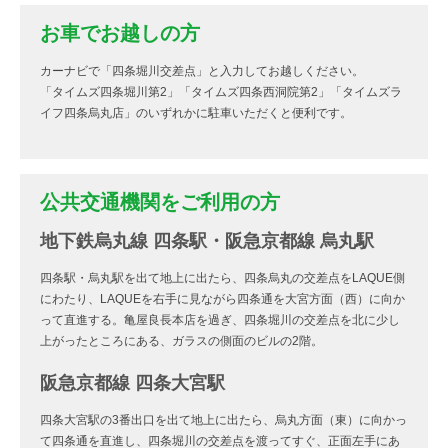
お車でお越しの方
カーナビで「四条堀川交差点」と入力してお越しください。
「タイムズ四条堀川第2」「タイムズ四条西洞院第2」「タイムズラ
イフ四条烏丸店」のいずれかに駐車いただくと便利です。
公共交通機関をご利用の方
地下鉄烏丸線 四条駅・阪急京都線 烏丸駅
四条駅・烏丸駅を出て地上に出たら、四条烏丸の交差点をLAQUE側
にわたり、LAQUEを右手に見ながら四条通を大宮方面（西）に向か
って直進する。亀屋良長本店を過ぎ、四条堀川の交差点を北に少し
上がったところにある、ガラスの側面のビルの2階。
阪急京都線 四条大宮駅
四条大宮駅の3番出口を出て地上に出たら、烏丸方面（東）に向かっ
て四条通を直進し、四条堀川の交差点を渡ってすぐ、正面左手にあ