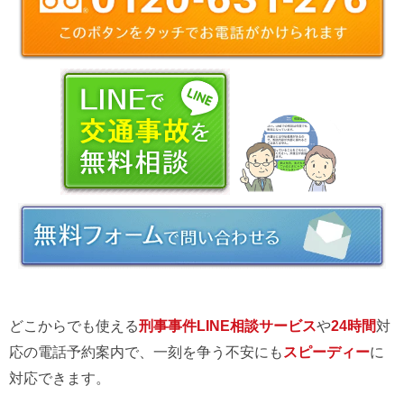
どこからでも使える
刑事事件LINE相談サービス
や
24時間
対
応の電話予約案内で、一刻を争う不安にも
スピーディー
に
対応できます。