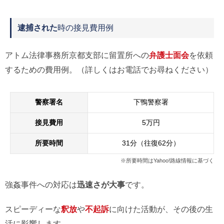
逮捕された
時の接見費用例
アトム法律事務所京都支部に留置所への
弁護士面会
を依頼
するための費用例。（詳しくはお電話でお尋ねください）
警察署名
下鴨警察署
接見費用
5万円
所要時間
31分（往復62分）
※所要時間はYahoo!路線情報に基づく
強姦事件への対応は
迅速さが大事
です。
スピーディーな
釈放
や
不起訴
に向けた活動が、その後の生
活に影響します。