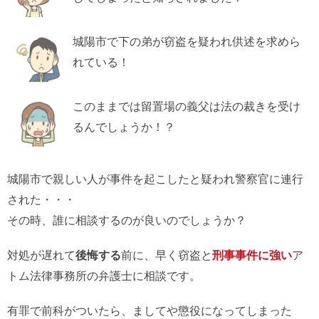
城陽市で下の弟が窃盗を疑われ供述を求めら
れている！
このままでは留置場の義父は法の裁きを受け
るんでしょうか！？
城陽市で親しい人が事件を起こしたと疑われ警察官に連行
された・・・
その時、誰に相談するのが良いのでしょうか？
対処が遅れて
後悔する
前に、早く窃盗と
刑事事件に強い
ア
トム法律事務所の弁護士に相談です。
有罪で前科がついたら、ましてや懲役になってしまった