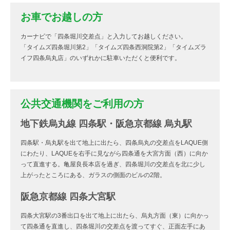
お車でお越しの方
カーナビで「四条堀川交差点」と入力してお越しください。
「タイムズ四条堀川第2」「タイムズ四条西洞院第2」「タイムズラ
イフ四条烏丸店」のいずれかに駐車いただくと便利です。
公共交通機関をご利用の方
地下鉄烏丸線 四条駅・阪急京都線 烏丸駅
四条駅・烏丸駅を出て地上に出たら、四条烏丸の交差点をLAQUE側
にわたり、LAQUEを右手に見ながら四条通を大宮方面（西）に向か
って直進する。亀屋良長本店を過ぎ、四条堀川の交差点を北に少し
上がったところにある、ガラスの側面のビルの2階。
阪急京都線 四条大宮駅
四条大宮駅の3番出口を出て地上に出たら、烏丸方面（東）に向かっ
て四条通を直進し、四条堀川の交差点を渡ってすぐ、正面左手にあ