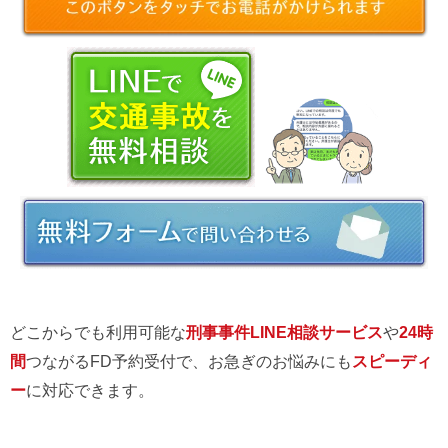
どこからでも利用可能な
刑事事件LINE相談サービス
や
24時
間
つながるFD予約受付で、お急ぎのお悩みにも
スピーディ
ー
に対応できます。