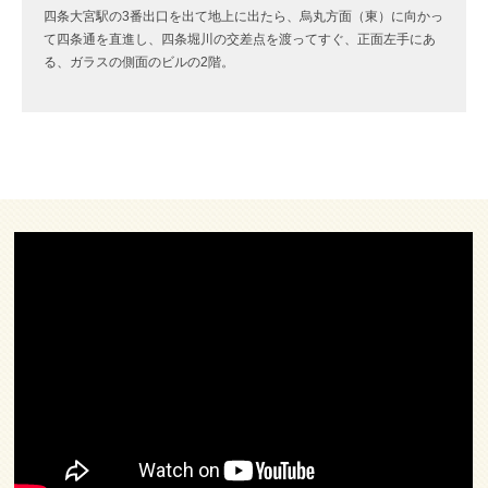
四条大宮駅の3番出口を出て地上に出たら、烏丸方面（東）に向かっ
て四条通を直進し、四条堀川の交差点を渡ってすぐ、正面左手にあ
る、ガラスの側面のビルの2階。