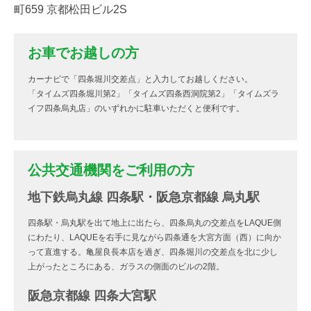
町659 京都松田ビル2S
お車でお越しの方
カーナビで「四条堀川交差点」と入力してお越しください。
「タイムズ四条堀川第2」「タイムズ四条西洞院第2」「タイムズラ
イフ四条烏丸店」のいずれかに駐車いただくと便利です。
公共交通機関をご利用の方
地下鉄烏丸線 四条駅・阪急京都線 烏丸駅
四条駅・烏丸駅を出て地上に出たら、四条烏丸の交差点をLAQUE側
にわたり、LAQUEを右手に見ながら四条通を大宮方面（西）に向か
って直進する。亀屋良長本店を過ぎ、四条堀川の交差点を北に少し
上がったところにある、ガラスの側面のビルの2階。
阪急京都線 四条大宮駅