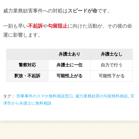
威力業務妨害事件への対処は
スピードが命
です。
一刻も早い
不起訴
や
勾留阻止
に向けた活動が、その後の命
運に影響します。
弁護士あり
弁護士なし
警察対応
弁護士に一任
自力で行う
釈放・不起訴
可能性上がる
可能性下がる
タグ：
刑事事件のスマホ無料相談窓口
,
威力業務妨害の勾留無料相談
,
宮
津市から弁護士に無料相談