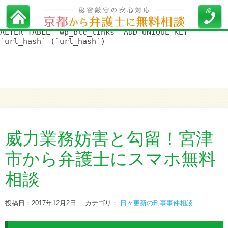
WordPress データベースエラー:
[Duplicate entry '' for key
'url_hash']
ALTER TABLE `wp_blc_links` ADD UNIQUE KEY
`url_hash` (`url_hash`)
威力業務妨害と勾留！宮津
市から弁護士にスマホ無料
相談
投稿日：2017年12月2日
カテゴリ：
日々更新の刑事事件相談