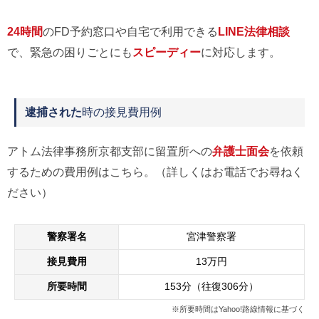
24時間
のFD予約窓口や自宅で利用できる
LINE法律相談
で、緊急の困りごとにも
スピーディー
に対応します。
逮捕された
時の接見費用例
アトム法律事務所京都支部に留置所への
弁護士面会
を依頼
するための費用例はこちら。（詳しくはお電話でお尋ねく
ださい）
警察署名
宮津警察署
接見費用
13万円
所要時間
153分（往復306分）
※所要時間はYahoo!路線情報に基づく