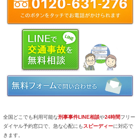
全国どこでも利用可能な
刑事事件LINE相談
や
24時間
フリー
ダイヤル予約窓口で、急な心配にも
スピーディー
に対応で
きます。