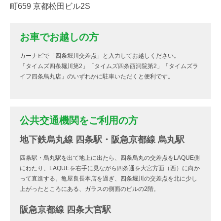
町659 京都松田ビル2S
お車でお越しの方
カーナビで「四条堀川交差点」と入力してお越しください。
「タイムズ四条堀川第2」「タイムズ四条西洞院第2」「タイムズラ
イフ四条烏丸店」のいずれかに駐車いただくと便利です。
公共交通機関をご利用の方
地下鉄烏丸線 四条駅・阪急京都線 烏丸駅
四条駅・烏丸駅を出て地上に出たら、四条烏丸の交差点をLAQUE側
にわたり、LAQUEを右手に見ながら四条通を大宮方面（西）に向か
って直進する。亀屋良長本店を過ぎ、四条堀川の交差点を北に少し
上がったところにある、ガラスの側面のビルの2階。
阪急京都線 四条大宮駅