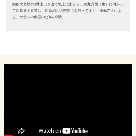
四条大宮駅の3番出口を出て地上に出たら、烏丸方面（東）に向かっ
て四条通を直進し、四条堀川の交差点を渡ってすぐ、正面左手にあ
る、ガラスの側面のビルの2階。