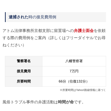
逮捕された
時の接見費用例
アトム法律事務所京都支部に留置場への
弁護士面会
を依頼
する際の費用例をご案内（詳しくはフリーダイヤルでお尋
ねください）
警察署名
八幡警察署
接見費用
7万円
所要時間
66分（往復132分）
※所要時間はYahoo!路線情報に基づく
風俗トラブル事件の弁護活動は
時間が命
です。