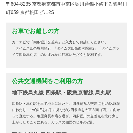
〒604-8235 京都府京都市中京区堀川通錦小路下る錦堀川
町659 京都松田ビル2S
お車でお越しの方
カーナビで「四条堀川交差点」と入力してお越しください。
「タイムズ四条堀川第2」「タイムズ四条西洞院第2」「タイムズラ
イフ四条烏丸店」のいずれかに駐車いただくと便利です。
公共交通機関をご利用の方
地下鉄烏丸線 四条駅・阪急京都線 烏丸駅
四条駅・烏丸駅を出て地上に出たら、四条烏丸の交差点をLAQUE側
にわたり、LAQUEを右手に見ながら四条通を大宮方面（西）に向か
って直進する。亀屋良長本店を過ぎ、四条堀川の交差点を北に少し
上がったところにある、ガラスの側面のビルの2階。