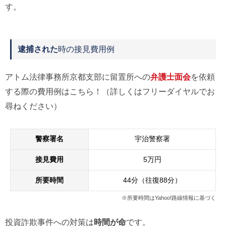
す。
逮捕された
時の接見費用例
アトム法律事務所京都支部に留置所への
弁護士面会
を依頼
する際の費用例はこちら！（詳しくはフリーダイヤルでお
尋ねください）
警察署名
宇治警察署
接見費用
5万円
所要時間
44分（往復88分）
※所要時間はYahoo!路線情報に基づく
投資詐欺事件への対策は
時間が命
です。