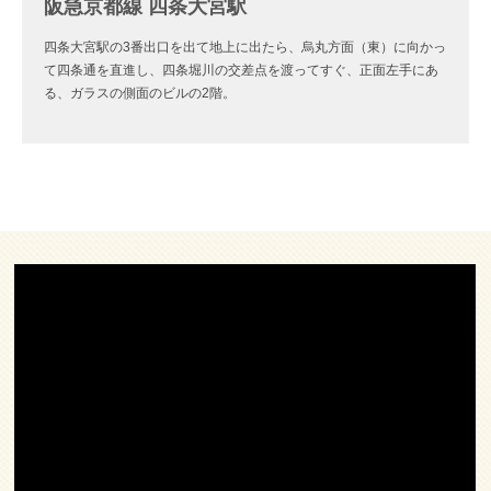
阪急京都線 四条大宮駅
四条大宮駅の3番出口を出て地上に出たら、烏丸方面（東）に向かっ
て四条通を直進し、四条堀川の交差点を渡ってすぐ、正面左手にあ
る、ガラスの側面のビルの2階。