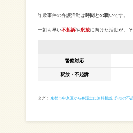
詐欺事件の弁護活動は
時間との戦い
です。
一刻も早い
不起訴
や
釈放
に向けた活動が、そ
警察対応
釈放・不起訴
タグ：
京都市中京区から弁護士に無料相談
,
詐欺の不