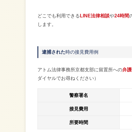
どこでも利用できる
LINE法律相談
や
24時間
します。
逮捕された
時の接見費用例
アトム法律事務所京都支部に留置所への
弁護
ダイヤルでお尋ねください）
警察署名
接見費用
所要時間