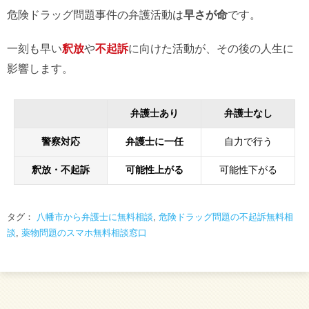
危険ドラッグ問題事件の弁護活動は
早さが命
です。
一刻も早い
釈放
や
不起訴
に向けた活動が、その後の人生に
影響します。
弁護士あり
弁護士なし
警察対応
弁護士に一任
自力で行う
釈放・不起訴
可能性上がる
可能性下がる
タグ：
八幡市から弁護士に無料相談
,
危険ドラッグ問題の不起訴無料相
談
,
薬物問題のスマホ無料相談窓口