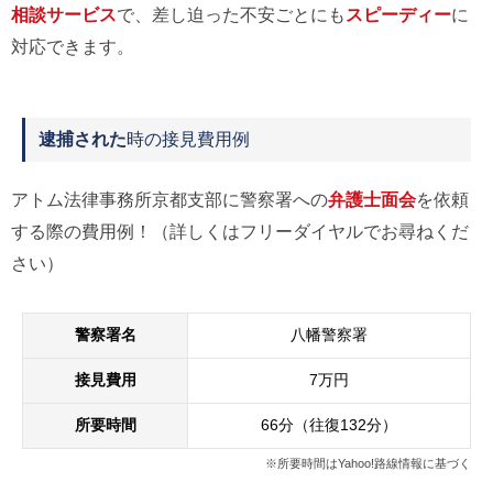
相談サービス
で、差し迫った不安ごとにも
スピーディー
に
対応できます。
逮捕された
時の接見費用例
アトム法律事務所京都支部に警察署への
弁護士面会
を依頼
する際の費用例！（詳しくはフリーダイヤルでお尋ねくだ
さい）
警察署名
八幡警察署
接見費用
7万円
所要時間
66分（往復132分）
※所要時間はYahoo!路線情報に基づく