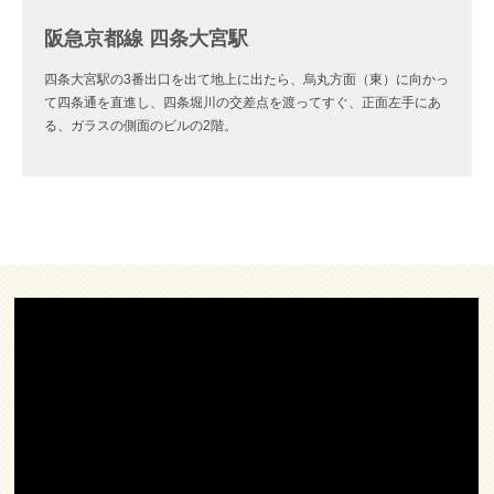
阪急京都線 四条大宮駅
四条大宮駅の3番出口を出て地上に出たら、烏丸方面（東）に向かっ
て四条通を直進し、四条堀川の交差点を渡ってすぐ、正面左手にあ
る、ガラスの側面のビルの2階。