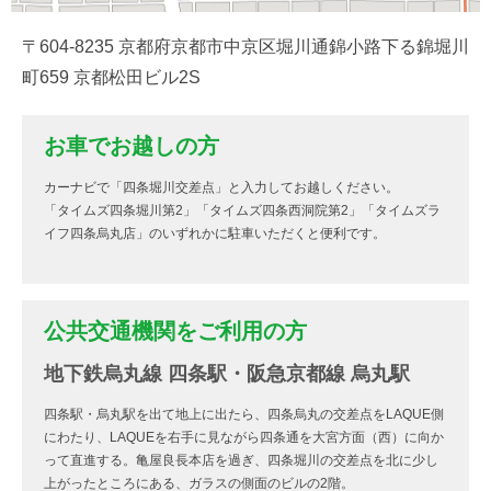
〒604-8235 京都府京都市中京区堀川通錦小路下る錦堀川
町659 京都松田ビル2S
お車でお越しの方
カーナビで「四条堀川交差点」と入力してお越しください。
「タイムズ四条堀川第2」「タイムズ四条西洞院第2」「タイムズラ
イフ四条烏丸店」のいずれかに駐車いただくと便利です。
公共交通機関をご利用の方
地下鉄烏丸線 四条駅・阪急京都線 烏丸駅
四条駅・烏丸駅を出て地上に出たら、四条烏丸の交差点をLAQUE側
にわたり、LAQUEを右手に見ながら四条通を大宮方面（西）に向か
って直進する。亀屋良長本店を過ぎ、四条堀川の交差点を北に少し
上がったところにある、ガラスの側面のビルの2階。