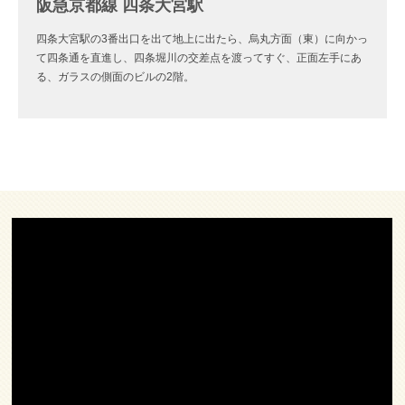
阪急京都線 四条大宮駅
四条大宮駅の3番出口を出て地上に出たら、烏丸方面（東）に向かっ
て四条通を直進し、四条堀川の交差点を渡ってすぐ、正面左手にあ
る、ガラスの側面のビルの2階。