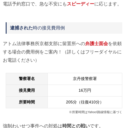
電話予約窓口で、急な不安にも
スピーディー
に応じます。
逮捕された
時の接見費用例
アトム法律事務所京都支部に留置所への
弁護士面会
を依頼
する場合の費用例をご案内！（詳しくはフリーダイヤルに
お電話ください）
警察署名
京丹後警察署
接見費用
16万円
所要時間
205分（往復410分）
※所要時間はYahoo!路線情報に基づく
強制わいせつ事件への対処は
時間との戦い
です。