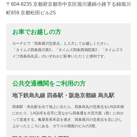
〒604-8235 京都府京都市中京区堀川通錦小路下る錦堀川
町659 京都松田ビル2S
お車でお越しの方
カーナビで「四条堀川交差点」と入力してお越しください。
「タイムズ四条堀川第2」「タイムズ四条西洞院第2」「タイムズラ
イフ四条烏丸店」のいずれかに駐車いただくと便利です。
公共交通機関をご利用の方
地下鉄烏丸線 四条駅・阪急京都線 烏丸駅
四条駅・烏丸駅を出て地上に出たら、四条烏丸の交差点をLAQUE側
にわたり、LAQUEを右手に見ながら四条通を大宮方面（西）に向か
って直進する。亀屋良長本店を過ぎ、四条堀川の交差点を北に少し
上がったところにある、ガラスの側面のビルの2階。