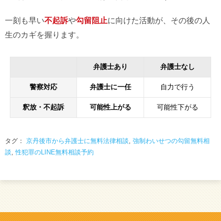
一刻も早い
不起訴
や
勾留阻止
に向けた活動が、その後の人
生のカギを握ります。
弁護士あり
弁護士なし
警察対応
弁護士に一任
自力で行う
釈放・不起訴
可能性上がる
可能性下がる
タグ：
京丹後市から弁護士に無料法律相談
,
強制わいせつの勾留無料相
談
,
性犯罪のLINE無料相談予約