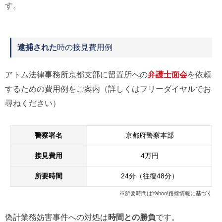
す。
逮捕された
時の接見費用例
アトム法律事務所京都支部に留置所への
弁護士面会
を依頼
するための費用例をご案内（詳しくはフリーダイヤルでお
尋ねください）
警察署名
京都府警察本部
接見費用
4万円
所要時間
24分（往復48分）
※所要時間はYahoo!路線情報に基づく
偽計業務妨害事件への対処は
時間との勝負
です。