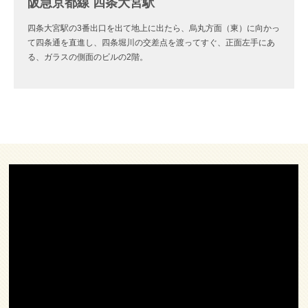
阪急京都線 四条大宮駅
四条大宮駅の3番出口を出て地上に出たら、烏丸方面（東）に向かっ
て四条通を直進し、四条堀川の交差点を渡ってすぐ、正面左手にあ
る、ガラスの側面のビルの2階。