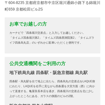
〒604-8235 京都府京都市中京区堀川通錦小路下る錦堀川
町659 京都松田ビル2S
お車でお越しの方
カーナビで「四条堀川交差点」と入力してお越しください。
「タイムズ四条堀川第2」「タイムズ四条西洞院第2」「タイムズラ
イフ四条烏丸店」のいずれかに駐車いただくと便利です。
公共交通機関をご利用の方
地下鉄烏丸線 四条駅・阪急京都線 烏丸駅
四条駅・烏丸駅を出て地上に出たら、四条烏丸の交差点をLAQUE側
にわたり、LAQUEを右手に見ながら四条通を大宮方面（西）に向か
って直進する。亀屋良長本店を過ぎ、四条堀川の交差点を北に少し
上がったところにある、ガラスの側面のビルの2階。