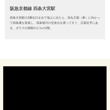
阪急京都線 四条大宮駅
四条大宮駅の3番出口を出て地上に出たら、烏丸方面（東）に向かっ
て四条通を直進し、四条堀川の交差点を渡ってすぐ、正面左手にあ
る、ガラスの側面のビルの2階。