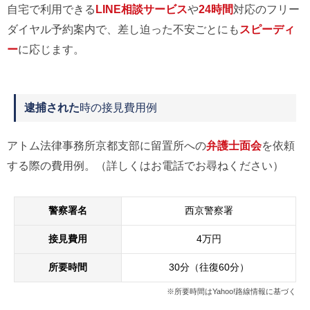
自宅で利用できる
LINE相談サービス
や
24時間
対応のフリー
ダイヤル予約案内で、差し迫った不安ごとにも
スピーディ
ー
に応じます。
逮捕された
時の接見費用例
アトム法律事務所京都支部に留置所への
弁護士面会
を依頼
する際の費用例。（詳しくはお電話でお尋ねください）
警察署名
西京警察署
接見費用
4万円
所要時間
30分（往復60分）
※所要時間はYahoo!路線情報に基づく