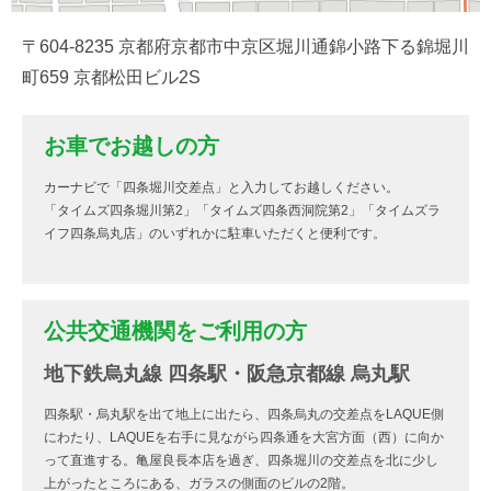
〒604-8235 京都府京都市中京区堀川通錦小路下る錦堀川
町659 京都松田ビル2S
お車でお越しの方
カーナビで「四条堀川交差点」と入力してお越しください。
「タイムズ四条堀川第2」「タイムズ四条西洞院第2」「タイムズラ
イフ四条烏丸店」のいずれかに駐車いただくと便利です。
公共交通機関をご利用の方
地下鉄烏丸線 四条駅・阪急京都線 烏丸駅
四条駅・烏丸駅を出て地上に出たら、四条烏丸の交差点をLAQUE側
にわたり、LAQUEを右手に見ながら四条通を大宮方面（西）に向か
って直進する。亀屋良長本店を過ぎ、四条堀川の交差点を北に少し
上がったところにある、ガラスの側面のビルの2階。