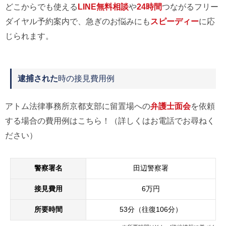
どこからでも使える
LINE無料相談
や
24時間
つながるフリー
ダイヤル予約案内で、急ぎのお悩みにも
スピーディー
に応
じられます。
逮捕された
時の接見費用例
アトム法律事務所京都支部に留置場への
弁護士面会
を依頼
する場合の費用例はこちら！（詳しくはお電話でお尋ねく
ださい）
警察署名
田辺警察署
接見費用
6万円
所要時間
53分（往復106分）