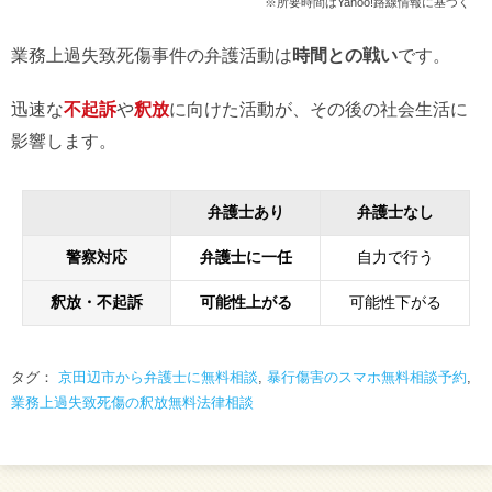
※所要時間はYahoo!路線情報に基づく
業務上過失致死傷事件の弁護活動は
時間との戦い
です。
迅速な
不起訴
や
釈放
に向けた活動が、その後の社会生活に
影響します。
弁護士あり
弁護士なし
警察対応
弁護士に一任
自力で行う
釈放・不起訴
可能性上がる
可能性下がる
タグ：
京田辺市から弁護士に無料相談
,
暴行傷害のスマホ無料相談予約
,
業務上過失致死傷の釈放無料法律相談