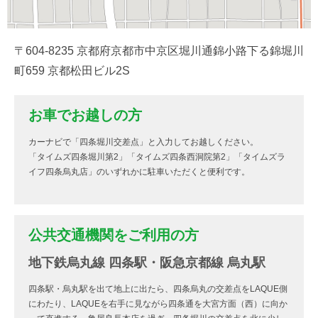
〒604-8235 京都府京都市中京区堀川通錦小路下る錦堀川
町659 京都松田ビル2S
お車でお越しの方
カーナビで「四条堀川交差点」と入力してお越しください。
「タイムズ四条堀川第2」「タイムズ四条西洞院第2」「タイムズラ
イフ四条烏丸店」のいずれかに駐車いただくと便利です。
公共交通機関をご利用の方
地下鉄烏丸線 四条駅・阪急京都線 烏丸駅
四条駅・烏丸駅を出て地上に出たら、四条烏丸の交差点をLAQUE側
にわたり、LAQUEを右手に見ながら四条通を大宮方面（西）に向か