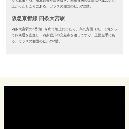
って直進する。亀屋良長本店を過ぎ、四条堀川の交差点を北に少し
上がったところにある、ガラスの側面のビルの2階。
阪急京都線 四条大宮駅
四条大宮駅の3番出口を出て地上に出たら、烏丸方面（東）に向かっ
て四条通を直進し、四条堀川の交差点を渡ってすぐ、正面左手にあ
る、ガラスの側面のビルの2階。